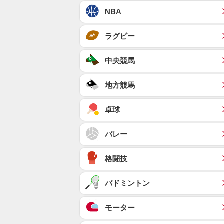
NBA
ラグビー
中央競馬
地方競馬
卓球
バレー
格闘技
バドミントン
モーター