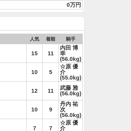
0万円
人気
着順
騎手
内田 博
15
11
幸
(56.0kg)
☆原 優
10
5
介
(55.0kg)
武藤 雅
12
11
(56.0kg)
丹内 祐
10
9
次
(56.0kg)
☆原 優
7
7
介