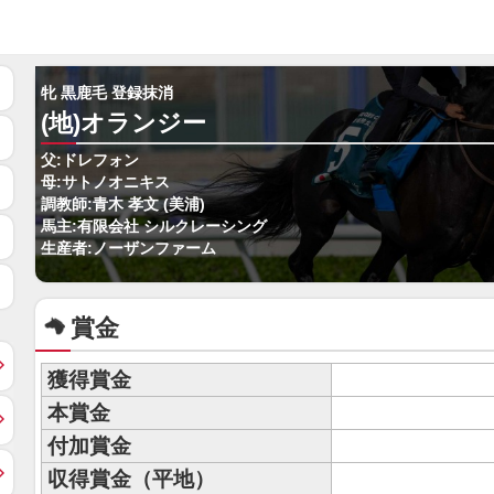
牝 黒鹿毛 登録抹消
(地)オランジー
父:ドレフォン
母:サトノオニキス
調教師:青木 孝文 (美浦)
馬主:有限会社 シルクレーシング
生産者:ノーザンファーム
賞金
獲得賞金
本賞金
付加賞金
収得賞金（平地）