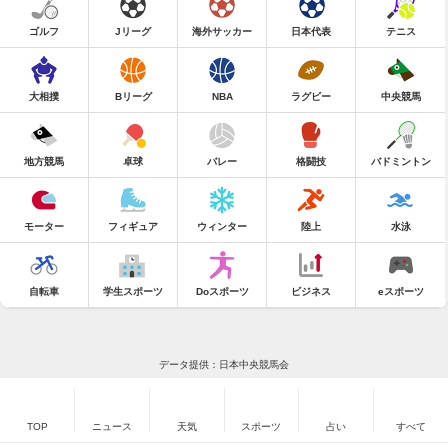
ゴルフ
Jリーグ
海外サッカー
日本代表
テニス
大相撲
Bリーグ
NBA
ラグビー
中央競馬
地方競馬
卓球
バレー
格闘技
バドミントン
モーター
フィギュア
ウィンター
陸上
水泳
自転車
学生スポーツ
Doスポーツ
ビジネス
eスポーツ
データ提供：日本中央競馬会
TOP
ニュース
天気
スポーツ
占い
すべて