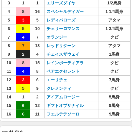
3
1
1
エリーズダイヤ
1/2馬身
4
8
16
スペシャルディガー
1 1/4馬身
5
3
5
レディバローズ
アタマ
6
5
10
チェリーロマンス
1 3/4馬身
7
4
7
オランジー
クビ
8
7
13
レッドリターン
アタマ
9
2
4
チェイスザウェイ
1馬身
10
8
15
レインボーティアラ
クビ
11
4
8
ベアエクセレント
クビ
12
3
6
エーリチェ
7馬身
13
5
9
クレメンティ
クビ
14
1
2
アイアムロージー
5馬身
15
6
12
ギフトオブザナイル
9馬身
16
6
11
フエルテテソーロ
9馬身