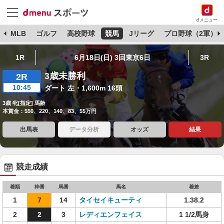
dメニュー
球
MLB
ゴルフ
高校野球
競馬
Jリーグ
プロ野球（2軍）
1R
6月18日(日) 3回東京6日
3R
3歳未勝利
2R
10:45
ダート 左・1,600m 16頭
3歳 牝[指定] 馬齢
本賞金：550、220、140、83、55万円
出馬表
データ分析
オッズ
結果
競走成績
着順
枠番
馬番
馬名
着差
1
7
14
タイセイキューティ
1.38.2
2
2
3
レディエンフェイス
1 1/2馬身