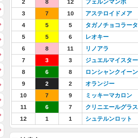
2
8
12
フェルンマンボ
3
7
10
アステロイドメア
4
5
5
タガノチョコラータ
5
5
6
レオキー
6
8
11
リノアラ
7
3
3
ジュエルマイスター
8
6
8
ロンシャンクイーン
9
2
2
オランジー
10
7
9
ミッキーマカロン
11
6
7
クリニエールグラス
12
1
1
シュテルンロット