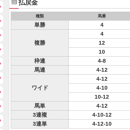
払戻金
種類
馬番
単勝
4
4
複勝
12
10
枠連
4-8
馬連
4-12
4-12
ワイド
4-10
10-12
馬単
4-12
3連複
4-10-12
3連単
4-12-10