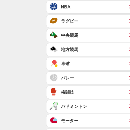
NBA
ラグビー
中央競馬
地方競馬
卓球
バレー
格闘技
バドミントン
モーター