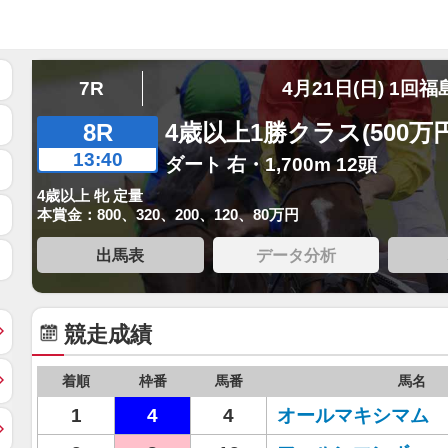
7R
4月21日(日) 1回福
8R
4歳以上1勝クラス(500万
13:40
ダート 右・1,700m 12頭
4歳以上 牝 定量
本賞金：800、320、200、120、80万円
出馬表
データ分析
競走成績
着順
枠番
馬番
馬名
1
4
4
オールマキシマム