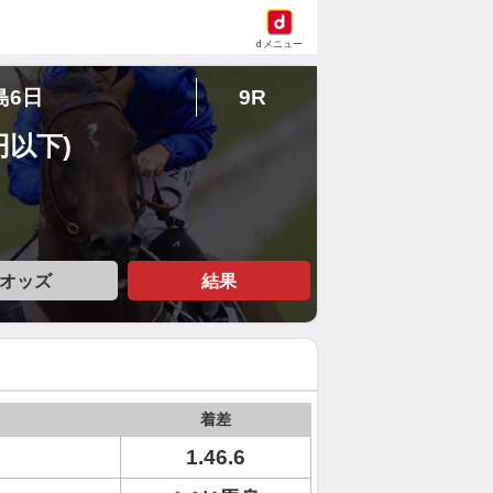
dメニュー
島6日
9R
円以下)
オッズ
結果
着差
1.46.6