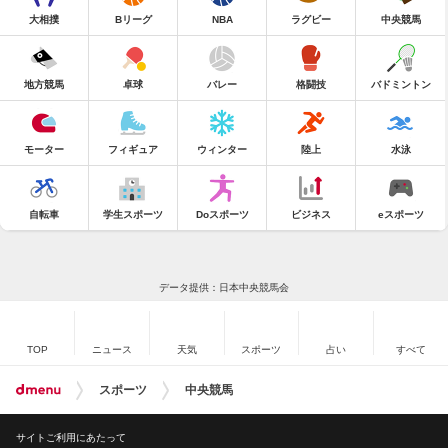
大相撲
Bリーグ
NBA
ラグビー
中央競馬
地方競馬
卓球
バレー
格闘技
バドミントン
モーター
フィギュア
ウィンター
陸上
水泳
自転車
学生スポーツ
Doスポーツ
ビジネス
eスポーツ
データ提供：日本中央競馬会
TOP
ニュース
天気
スポーツ
占い
すべて
スポーツ
中央競馬
サイトご利用にあたって