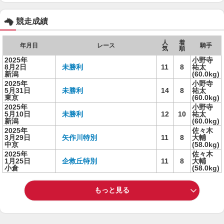
競走成績
人
着
年月日
レース
騎手
気
順
2025年
小野寺
8月2日
未勝利
11
8
祐太
新潟
(60.0kg)
2025年
小野寺
5月31日
未勝利
14
8
祐太
東京
(60.0kg)
2025年
小野寺
5月10日
未勝利
12
10
祐太
新潟
(60.0kg)
2025年
佐々木
3月29日
矢作川特別
11
8
大輔
中京
(58.0kg)
2025年
佐々木
1月25日
企救丘特別
11
8
大輔
小倉
(58.0kg)
もっと見る