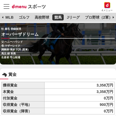
dメニュー
球
MLB
ゴルフ
高校野球
競馬
Jリーグ
プロ野球（2軍）
牡 鹿毛 登録抹消
オーバーザドリーム
父:ヘニーハウンド
母:マザーレイク
調教師:清水 久詞 (栗東)
馬主:槙 和美
生産者:平山牧場
賞金
獲得賞金
3,358万円
本賞金
3,358万円
付加賞金
0万円
収得賞金（平地）
900万円
収得賞金（障害）
0万円