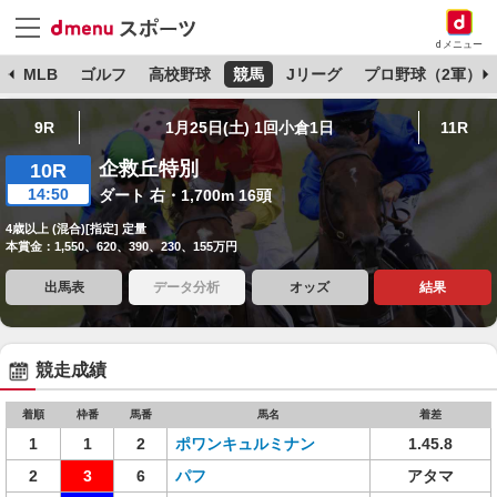
dメニュー
球
MLB
ゴルフ
高校野球
競馬
Jリーグ
プロ野球（2軍）
9R
1月25日(土) 1回小倉1日
11R
企救丘特別
10R
14:50
ダート 右・1,700m 16頭
4歳以上 (混合)[指定] 定量
本賞金：1,550、620、390、230、155万円
出馬表
データ分析
オッズ
結果
競走成績
着順
枠番
馬番
馬名
着差
1
1
2
ポワンキュルミナン
1.45.8
2
3
6
パフ
アタマ