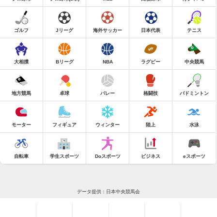
ゴルフ
Jリーグ
海外サッカー
日本代表
テニス
大相撲
Bリーグ
NBA
ラグビー
中央競馬
地方競馬
卓球
バレー
格闘技
バドミントン
モーター
フィギュア
ウィンター
陸上
水泳
自転車
学生スポーツ
Doスポーツ
ビジネス
eスポーツ
データ提供：日本中央競馬会