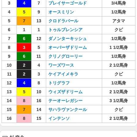
3
4
7
プレイサーゴールド
3/4馬身
4
5
9
オースミリン
1/2馬身
5
7
13
クロドラバール
アタマ
6
1
1
トゥルブレンシア
クビ
7
6
12
ダノンターキッシュ
1/2馬身
8
3
5
オーバーザドリーム
1 1/2馬身
9
6
11
クリノグローリー
1/2馬身
10
2
4
ワーズワース
2 1/2馬身
11
2
3
ケイアイメキラ
クビ
12
4
8
トリグラフ
1/2馬身
13
5
10
ウィズザドリーム
2 1/2馬身
14
8
16
テーオーレガシー
3 1/2馬身
15
7
14
サハラヴァンクール
クビ
16
8
15
インテンソ
2 1/2馬身