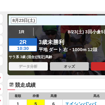
1R
8/23(土) 3回小倉
2R
3歳未勝利
10:30
平地 ダート 右・1000m 12頭
サラ系 3歳 (混合)[指定]馬齢
データ分析
オッズ
競走成績
着順
枠番
馬番
馬名
1
5
6
エイシンパンパ