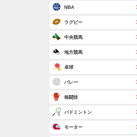
NBA
ラグビー
中央競馬
地方競馬
卓球
バレー
格闘技
バドミントン
モーター