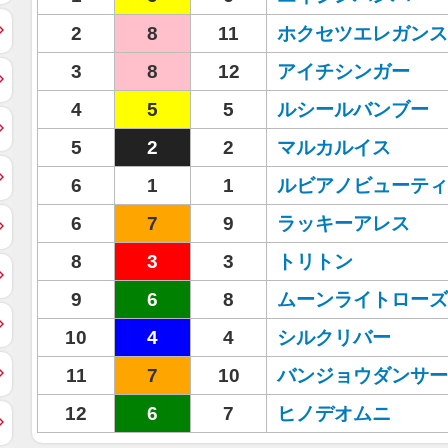
2
8
11
ホクセツエレガンス
3
8
12
アイチシンガー
4
5
5
ルシールバンブー
5
2
2
マルカルイス
6
1
1
ルビアノビューティ
6
7
9
ラッキーアレス
8
3
3
トリトン
9
6
8
ムーンライトローズ
10
4
4
シルクリバー
11
7
10
バンジョウダンサー
12
6
7
ヒノデオムニ