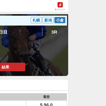
dメニュー
札幌
新潟
小倉
5日目
3R
結果
着差
5.96.0