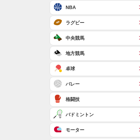
NBA
ラグビー
中央競馬
地方競馬
卓球
バレー
格闘技
バドミントン
モーター