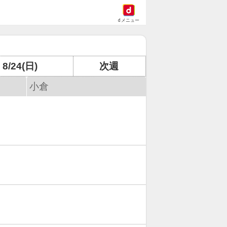
dメニュー
8/24(日)
次週
小倉