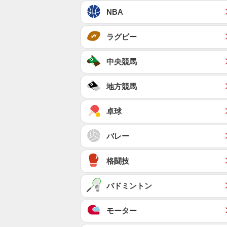
NBA
ラグビー
中央競馬
地方競馬
卓球
バレー
格闘技
バドミントン
モーター