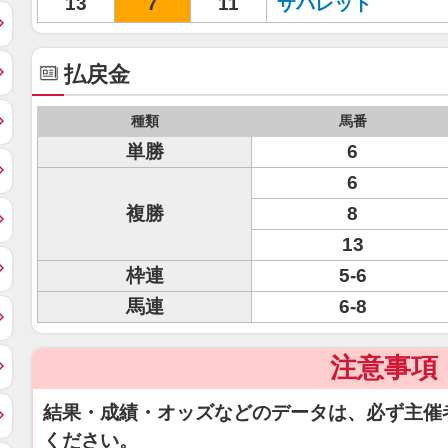
13
7
11
ザバレット
払戻金
種類
馬番
単勝
6
6
複勝
8
13
枠連
5-6
馬連
6-8
注意事項
結果・成績・オッズなどのデータは、必ず主催
ください。