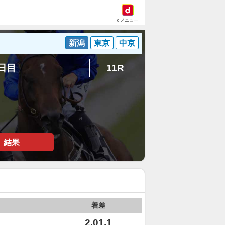
dメニュー
新潟
東京
中京
7日目
11R
結果
着差
2.01.1