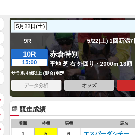
9R
5/22(土) 1回新潟
10R
赤倉特別
15:00
平地 芝 右 外回り・2000m 13頭
サラ系 4歳以上 (混合)別定
データ分析
オッズ
競走成績
着順
枠番
馬番
馬名
1
5
6
エスパーダシチー