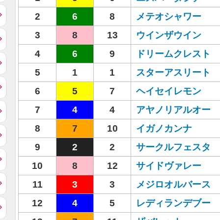
2
6
8
メテオシャワー
3
8
13
ウインザウイン
4
6
9
ドリームクレスト
5
1
1
スターアスリート
6
5
7
ヘイセイレモン
7
4
4
アヤノリアルオー
8
7
10
イガノカンナ
9
2
2
サークルフェスタ
10
8
12
サイドヴァレー
11
3
3
メジロオルバース
12
4
5
レディランデブー