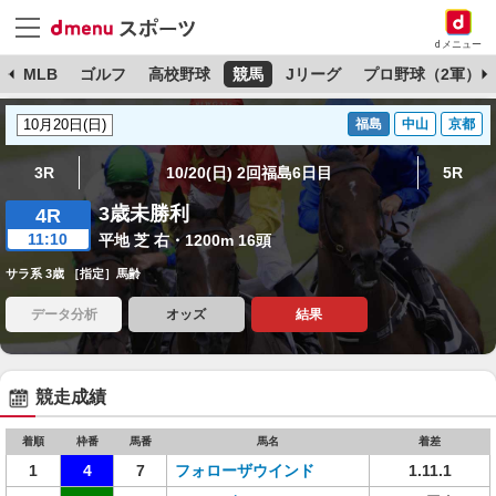
dメニュー
球
MLB
ゴルフ
高校野球
競馬
Jリーグ
プロ野球（2軍）
福島
中山
京都
3R
10/20(日) 2回福島6日目
5R
3歳未勝利
4R
11:10
平地 芝 右・1200m 16頭
サラ系 3歳 ［指定］馬齢
データ分析
オッズ
結果
競走成績
着順
枠番
馬番
馬名
着差
1
4
7
フォローザウインド
1.11.1