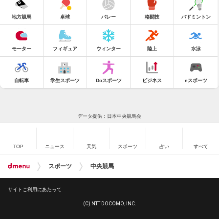
地方競馬
卓球
バレー
格闘技
バドミントン
モーター
フィギュア
ウィンター
陸上
水泳
自転車
学生スポーツ
Doスポーツ
ビジネス
eスポーツ
データ提供：日本中央競馬会
TOP
ニュース
天気
スポーツ
占い
すべて
スポーツ
中央競馬
サイトご利用にあたって
(C) NTT DOCOMO, INC.