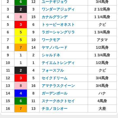
2
6
12
ユーナギジョウ
3/4馬身
3
2
3
ワンダーアジュディ
2 1/2馬身
4
8
15
カナルグランデ
1 1/4馬身
5
3
6
トゥービーオネスト
クビ
6
5
9
ラガーシャングリラ
1 3/4馬身
7
5
10
ワークモア
アタマ
8
7
14
ヤマノパレード
1/2馬身
9
1
2
シャルドネ
1 3/4馬身
10
1
1
テイエムトレンディ
1/2馬身
11
2
4
フォースフル
クビ
12
3
5
セイクドリーム
3/4馬身
13
8
16
アマテラスクイーン
3/4馬身
14
4
8
ガーデンポール
ハナ
15
6
11
スナークホクトセイ
4馬身
16
7
13
チヨノヨシオー
大差