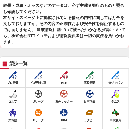
結果・成績・オッズなどのデータは、必ず主催者発行のものと照合
し確認してください。
本サイトのページ上に掲載されている情報の内容に関しては万全を
期しておりますが、その内容の正確性および安全性を保証するもの
ではありません。 当該情報に基づいて被ったいかなる損害について
も、株式会社NTTドコモおよび情報提供者は一切の責任を負いかね
ます。
競技一覧
プロ野球
プロ野球(2軍)
MLB
高校野球
侍ジャパン
ゴルフ
Jリーグ
海外サッカー
日本代表
テニス
大相撲
Bリーグ
NBA
ラグビー
中央競馬