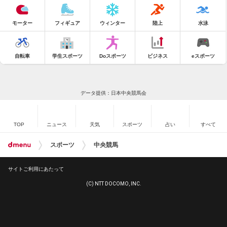
モーター
フィギュア
ウィンター
陸上
水泳
自転車
学生スポーツ
Doスポーツ
ビジネス
eスポーツ
データ提供：日本中央競馬会
TOP
ニュース
天気
スポーツ
占い
すべて
スポーツ
中央競馬
サイトご利用にあたって
(C) NTT DOCOMO, INC.