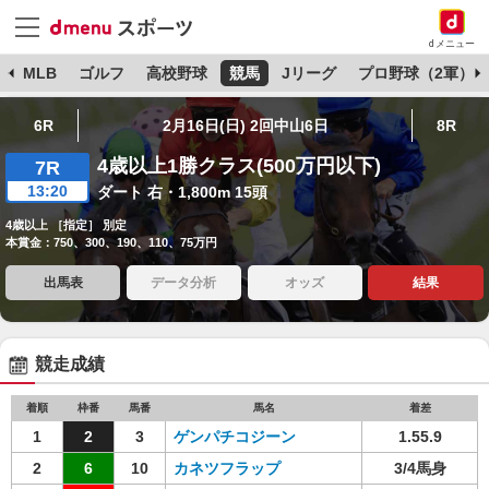
dメニュー
球
MLB
ゴルフ
高校野球
競馬
Jリーグ
プロ野球（2軍）
6R
2月16日(日) 2回中山6日
8R
4歳以上1勝クラス(500万円以下)
7R
13:20
ダート 右・1,800m 15頭
4歳以上 ［指定］ 別定
本賞金：750、300、190、110、75万円
出馬表
データ分析
オッズ
結果
競走成績
着順
枠番
馬番
馬名
着差
1
2
3
ゲンパチコジーン
1.55.9
2
6
10
カネツフラップ
3/4馬身