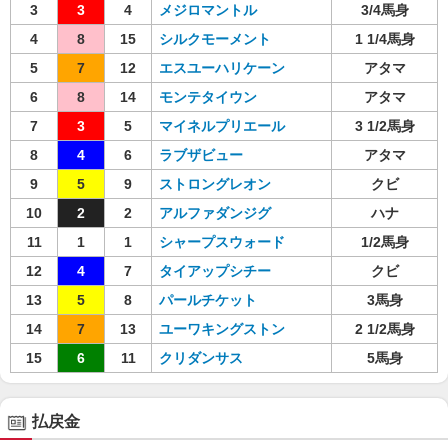
3
3
4
メジロマントル
3/4馬身
4
8
15
シルクモーメント
1 1/4馬身
5
7
12
エスユーハリケーン
アタマ
6
8
14
モンテタイウン
アタマ
7
3
5
マイネルプリエール
3 1/2馬身
8
4
6
ラブザビュー
アタマ
9
5
9
ストロングレオン
クビ
10
2
2
アルファダンジグ
ハナ
11
1
1
シャープスウォード
1/2馬身
12
4
7
タイアップシチー
クビ
13
5
8
パールチケット
3馬身
14
7
13
ユーワキングストン
2 1/2馬身
15
6
11
クリダンサス
5馬身
払戻金