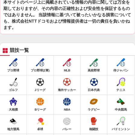
本サイトのページ上に掲載されている情報の内容に関しては万全を
期しておりますが、その内容の正確性および安全性を保証するもの
ではありません。 当該情報に基づいて被ったいかなる損害について
も、株式会社NTTドコモおよび情報提供者は一切の責任を負いかね
ます。
競技一覧
プロ野球
プロ野球(2軍)
MLB
高校野球
侍ジャパン
ゴルフ
Jリーグ
海外サッカー
日本代表
テニス
大相撲
Bリーグ
NBA
ラグビー
中央競馬
地方競馬
卓球
バレー
格闘技
バドミントン