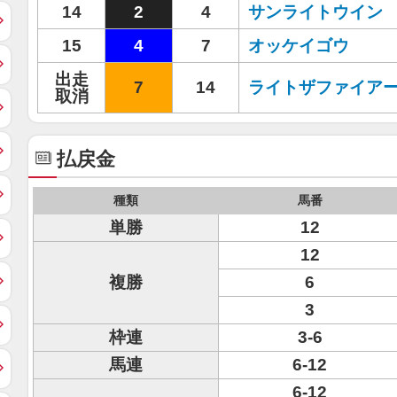
14
2
4
サンライトウイン
15
4
7
オッケイゴウ
出走
7
14
ライトザファイア
取消
払戻金
種類
馬番
単勝
12
12
複勝
6
3
枠連
3-6
馬連
6-12
6-12