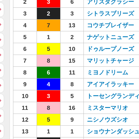
2
3
6
アリスタクラシー
3
2
3
シトラスブリーズ
4
7
13
コウチブレイザー
5
1
2
ナゲットニューズ
6
5
10
ドゥループノーズ
7
8
15
マリットチャージ
8
6
11
ミヨノドリーム
9
4
8
アイアイラッキー
10
3
5
トーセングランデ
11
8
16
ミスターマリオ
12
5
9
ニシノウズシオ
13
1
1
ショウナンダッシ