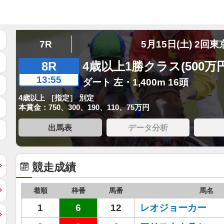
7R
5月15日(土) 2回東
8R
4歳以上1勝クラス(500万
13:55
ダート 左・1,400m 16頭
4歳以上 ［指定］ 別定
本賞金：750、300、190、110、75万円
出馬表
データ分析
競走成績
着順
枠番
馬番
馬名
1
6
12
レオジョーカー