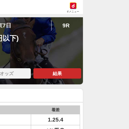
dメニュー
京7日
9R
円以下)
オッズ
結果
着差
1.25.4