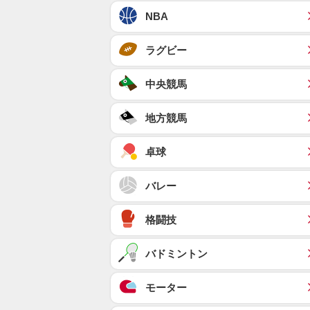
NBA
ラグビー
中央競馬
地方競馬
卓球
バレー
格闘技
バドミントン
モーター