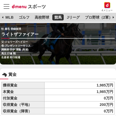
dメニュー
球
MLB
ゴルフ
高校野球
競馬
Jリーグ
プロ野球（2軍）
牡 鹿毛 登録抹消
ライトザファイアー
父:ジョリーズヘイロー
母:プレザントソーサリス
調教師:田中 清隆 (美浦)
馬主:臼倉 勲
生産者:杵臼牧場
賞金
獲得賞金
1,985万円
本賞金
1,985万円
付加賞金
0万円
収得賞金（平地）
200万円
収得賞金（障害）
0万円