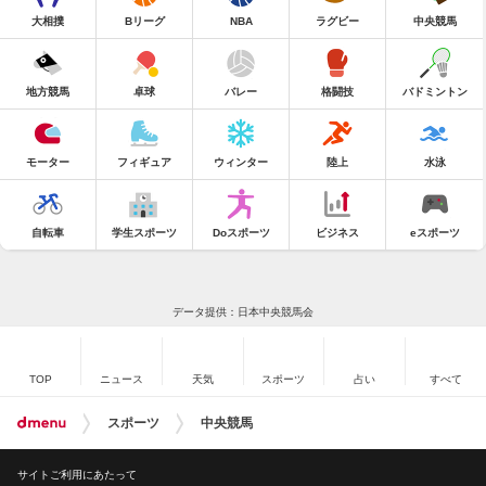
大相撲
Bリーグ
NBA
ラグビー
中央競馬
地方競馬
卓球
バレー
格闘技
バドミントン
モーター
フィギュア
ウィンター
陸上
水泳
自転車
学生スポーツ
Doスポーツ
ビジネス
eスポーツ
データ提供：日本中央競馬会
TOP
ニュース
天気
スポーツ
占い
すべて
スポーツ
中央競馬
サイトご利用にあたって