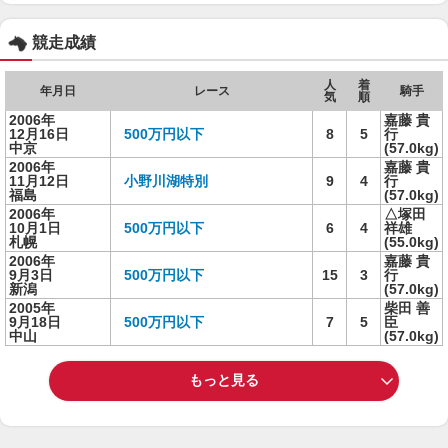
競走成績
人
着
年月日
レース
騎手
気
順
2006年
嘉藤 貴
12月16日
500万円以下
8
5
行
中京
(57.0kg)
2006年
嘉藤 貴
11月12日
小野川湖特別
9
4
行
福島
(57.0kg)
2006年
△塚田
10月1日
500万円以下
6
4
祥雄
札幌
(55.0kg)
2006年
嘉藤 貴
9月3日
500万円以下
15
3
行
新潟
(57.0kg)
2005年
柴田 善
9月18日
500万円以下
7
5
臣
中山
(57.0kg)
もっと見る