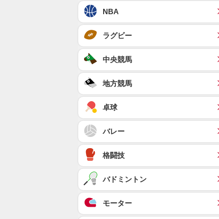
NBA
ラグビー
中央競馬
地方競馬
卓球
バレー
格闘技
バドミントン
モーター