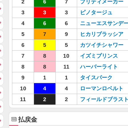
2
6
7
プリティメーカー
3
3
3
ピノタージュ
4
6
6
ニューエスサンデ
5
7
9
ヒカリブラッシア
6
5
5
カツイチシャワー
7
8
10
イズミプリンス
8
8
11
ハーバーライト
9
1
1
タイスパーク
10
4
4
ローマンロベルト
11
2
2
フィールドブラス
払戻金