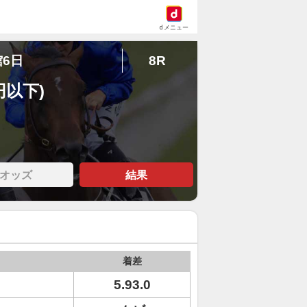
dメニュー
館6日
8R
円以下)
オッズ
結果
着差
5.93.0