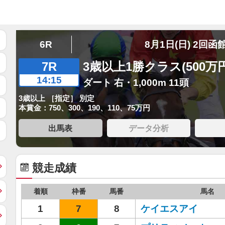
6R
8月1日(日) 2回函
7R
3歳以上1勝クラス(500万
14:15
ダート 右・1,000m 11頭
3歳以上 ［指定］ 別定
本賞金：750、300、190、110、75万円
出馬表
データ分析
競走成績
着順
枠番
馬番
馬名
1
7
8
ケイエスアイ