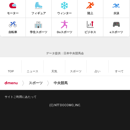
モーター
フィギュア
ウィンター
陸上
水泳
自転車
学生スポーツ
Doスポーツ
ビジネス
eスポーツ
データ提供：日本中央競馬会
TOP
ニュース
天気
スポーツ
占い
すべて
スポーツ
中央競馬
サイトご利用にあたって
(C) NTT DOCOMO, INC.