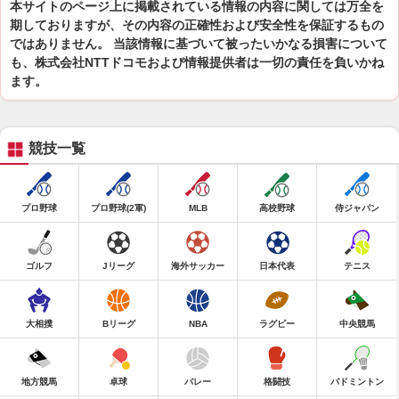
本サイトのページ上に掲載されている情報の内容に関しては万全を
期しておりますが、その内容の正確性および安全性を保証するもの
ではありません。 当該情報に基づいて被ったいかなる損害について
も、株式会社NTTドコモおよび情報提供者は一切の責任を負いかね
ます。
競技一覧
プロ野球
プロ野球(2軍)
MLB
高校野球
侍ジャパン
ゴルフ
Jリーグ
海外サッカー
日本代表
テニス
大相撲
Bリーグ
NBA
ラグビー
中央競馬
地方競馬
卓球
バレー
格闘技
バドミントン