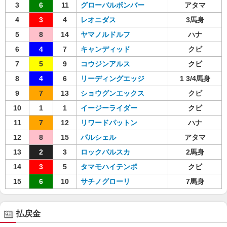
3
6
11
グローバルボンバー
アタマ
4
3
4
レオニダス
3馬身
5
8
14
ヤマノルドルフ
ハナ
6
4
7
キャンディッド
クビ
7
5
9
コウジンアルス
クビ
8
4
6
リーディングエッジ
1 3/4馬身
9
7
13
ショウグンエックス
クビ
10
1
1
イージーライダー
クビ
11
7
12
リワードパットン
ハナ
12
8
15
パルシェル
アタマ
13
2
3
ロックバルスカ
2馬身
14
3
5
タマモハイテンポ
クビ
15
6
10
サチノグローリ
7馬身
払戻金