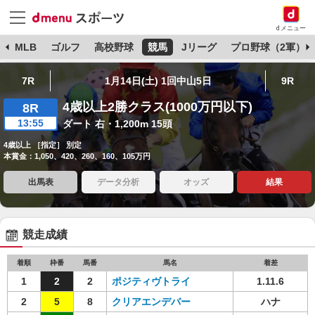
dメニュー
球
MLB
ゴルフ
高校野球
競馬
Jリーグ
プロ野球（2軍）
7R
1月14日(土) 1回中山5日
9R
4歳以上2勝クラス(1000万円以下)
8R
13:55
ダート 右・1,200m 15頭
4歳以上 ［指定］ 別定
本賞金：1,050、420、260、160、105万円
出馬表
データ分析
オッズ
結果
競走成績
着順
枠番
馬番
馬名
着差
1
2
2
ポジティヴトライ
1.11.6
2
5
8
クリアエンデバー
ハナ