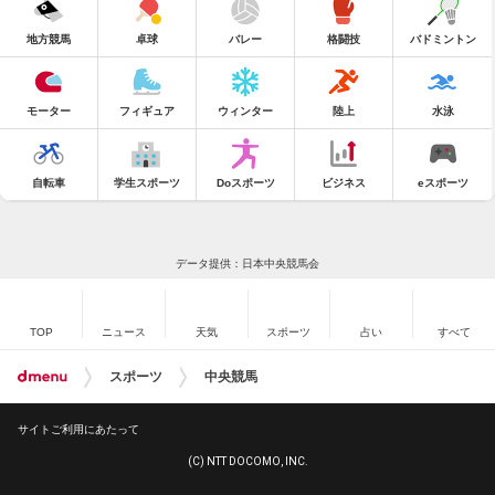
地方競馬
卓球
バレー
格闘技
バドミントン
モーター
フィギュア
ウィンター
陸上
水泳
自転車
学生スポーツ
Doスポーツ
ビジネス
eスポーツ
データ提供：日本中央競馬会
TOP
ニュース
天気
スポーツ
占い
すべて
スポーツ
中央競馬
サイトご利用にあたって
(C) NTT DOCOMO, INC.