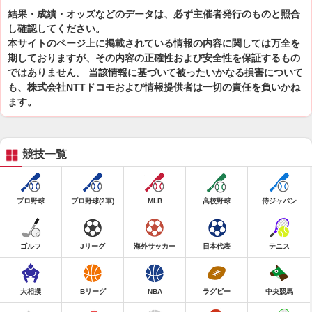
結果・成績・オッズなどのデータは、必ず主催者発行のものと照合
し確認してください。
本サイトのページ上に掲載されている情報の内容に関しては万全を
期しておりますが、その内容の正確性および安全性を保証するもの
ではありません。 当該情報に基づいて被ったいかなる損害について
も、株式会社NTTドコモおよび情報提供者は一切の責任を負いかね
ます。
競技一覧
プロ野球
プロ野球(2軍)
MLB
高校野球
侍ジャパン
ゴルフ
Jリーグ
海外サッカー
日本代表
テニス
大相撲
Bリーグ
NBA
ラグビー
中央競馬