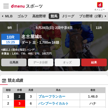
dメニュー
球
MLB
ゴルフ
高校野球
競馬
Jリーグ
プロ野球（2軍）
9R
5月28日(日) 2回中京4日
11R
名古屋城S
10R
15:25
ダート 左・1,700m 16頭
4歳以上 (混合)[指定] ハンデ
本賞金：1,830、730、460、270、183万円
出馬表
データ分析
オッズ
結果
競走成績
着順
枠番
馬番
馬名
着差
1
2
3
ブルーフランカー
1.46.0
2
3
6
バンブーライカルト
ハナ