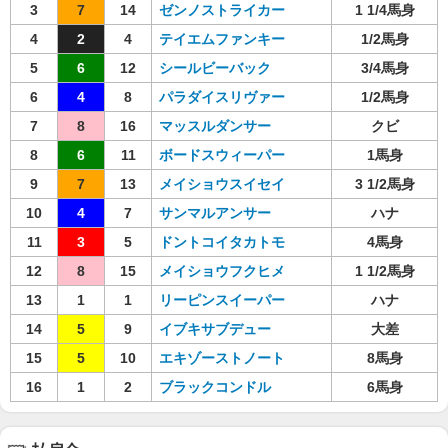
3
7
14
ゼンノストライカー
1 1/4馬身
4
2
4
テイエムファンキー
1/2馬身
5
6
12
シールビーバック
3/4馬身
6
4
8
パラダイスリヴァー
1/2馬身
7
8
16
マッスルダンサー
クビ
8
6
11
ボードスウィーパー
1馬身
9
7
13
メイショウスイセイ
3 1/2馬身
10
4
7
サンマルアンサー
ハナ
11
3
5
ドントコイタカトモ
4馬身
12
8
15
メイショウフクヒメ
1 1/2馬身
13
1
1
リーピンスイーパー
ハナ
14
5
9
イブキサブデュー
大差
15
5
10
エキゾーストノート
8馬身
16
1
2
ブラックコンドル
6馬身