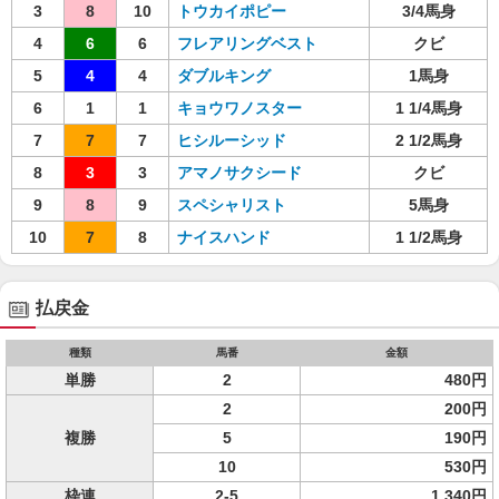
3
8
10
トウカイポピー
3/4馬身
4
6
6
フレアリングベスト
クビ
5
4
4
ダブルキング
1馬身
6
1
1
キョウワノスター
1 1/4馬身
7
7
7
ヒシルーシッド
2 1/2馬身
8
3
3
アマノサクシード
クビ
9
8
9
スペシャリスト
5馬身
10
7
8
ナイスハンド
1 1/2馬身
払戻金
種類
馬番
金額
単勝
2
480円
2
200円
複勝
5
190円
10
530円
枠連
2-5
1,340円