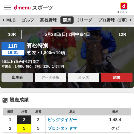
dメニュー
球
MLB
ゴルフ
高校野球
競馬
Jリーグ
プロ野球（2軍）
10R
5月28日(日) 2回中京4日
12R
有松特別
11R
16:05
芝 左・1,800m 10頭
4歳以上 (混合)[指定] 別定
本賞金：1,480、590、370、220、148万円
出馬表
データ分析
オッズ
結果
競走成績
着順
枠番
馬番
馬名
着差
1
2
2
ビッグタイガー
1.48.4
2
5
5
プロンタテヤマ
クビ