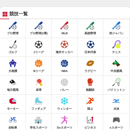
競技一覧
プロ野球
プロ野球(2軍)
MLB
高校野球
侍ジャパン
ゴルフ
Jリーグ
海外サッカー
日本代表
テニス
大相撲
Bリーグ
NBA
ラグビー
中央競馬
地方競馬
卓球
バレー
格闘技
バドミントン
モーター
フィギュア
ウィンター
陸上
水泳
自転車
学生スポーツ
Doスポーツ
ビジネス
eスポーツ