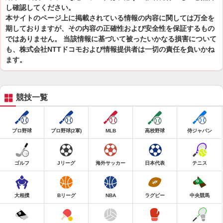
し確認してください。
本サイトのページ上に掲載されている情報の内容に関しては万全を
期しておりますが、その内容の正確性および安全性を保証するもの
ではありません。 当該情報に基づいて被ったいかなる損害について
も、株式会社NTTドコモおよび情報提供者は一切の責任を負いかね
ます。
競技一覧
プロ野球
プロ野球(2軍)
MLB
高校野球
侍ジャパン
ゴルフ
Jリーグ
海外サッカー
日本代表
テニス
大相撲
Bリーグ
NBA
ラグビー
中央競馬