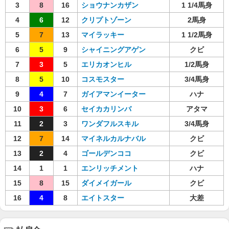
3
8
16
ショウナンカザン
1 1/4馬身
4
6
12
クリプトゾーン
2馬身
5
7
13
マイラッキー
1 1/2馬身
6
5
9
シャイニングアゲン
クビ
7
3
5
エリカオンヒル
1/2馬身
8
5
10
コスモスター
3/4馬身
9
4
7
ガイアマンイーター
ハナ
10
3
6
セイカカリンバ
アタマ
11
2
3
ワンダフルスキル
3/4馬身
12
7
14
マイネルカルナバル
クビ
13
2
4
ゴールデンココ
クビ
14
1
1
エンリッチメント
ハナ
15
8
15
ダイメイガール
クビ
16
4
8
エイトスター
大差