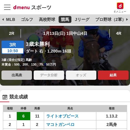
dメニュー
球
MLB
ゴルフ
高校野球
競馬
Jリーグ
プロ野球（2軍）
2R
1月13日(日) 1回中山4日
4R
3歳未勝利
3R
10:50
ダート 右・1,200m 16頭
3歳 (混合)[指定] 馬齢
本賞金：500、200、130、75、50万円
出馬表
データ分析
オッズ
結果
競走成績
着順
枠番
馬番
馬名
着差
1
6
11
ライトオブピース
1.13.2
2
1
2
マコトガンベロ
2馬身