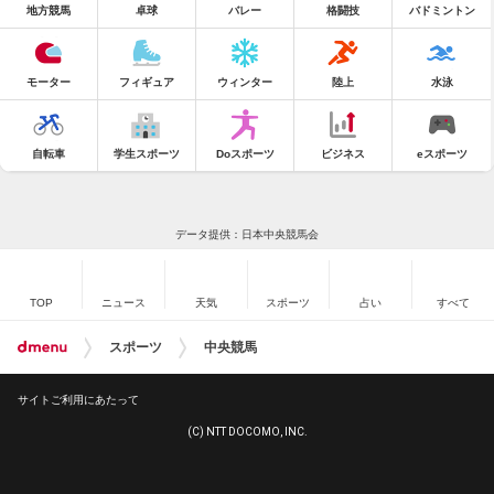
地方競馬
卓球
バレー
格闘技
バドミントン
モーター
フィギュア
ウィンター
陸上
水泳
自転車
学生スポーツ
Doスポーツ
ビジネス
eスポーツ
データ提供：日本中央競馬会
TOP
ニュース
天気
スポーツ
占い
すべて
スポーツ
中央競馬
サイトご利用にあたって
(C) NTT DOCOMO, INC.