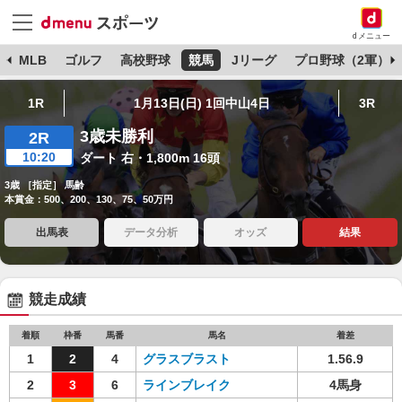
dメニュー
球
MLB
ゴルフ
高校野球
競馬
Jリーグ
プロ野球（2軍）
1R
1月13日(日) 1回中山4日
3R
3歳未勝利
2R
10:20
ダート 右・1,800m 16頭
3歳 ［指定］ 馬齢
本賞金：500、200、130、75、50万円
出馬表
データ分析
オッズ
結果
競走成績
着順
枠番
馬番
馬名
着差
1
2
4
グラスブラスト
1.56.9
2
3
6
ラインブレイク
4馬身