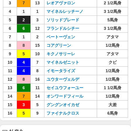
3
7
13
レオアヴァロン
2 1/2馬身
4
1
1
マイネルレッチーノ
3 1/2馬身
5
2
3
ソリッドブレード
5馬身
6
6
12
フランドルシチー
3 1/2馬身
7
1
2
ベートーヴェン
アタマ
8
8
15
コアグリーン
1/2馬身
9
5
10
キクノサリーレ
アタマ
10
4
7
マイネルゼニット
クビ
11
4
8
イモータライズ
1/2馬身
12
8
16
ユウターヴェルデ
1/2馬身
13
6
11
セイユウフォーユー
1 1/2馬身
14
7
14
オンワードフィール
1/2馬身
15
3
5
グングンオイカゼ
大差
16
5
9
ファイナルクロス
6馬身