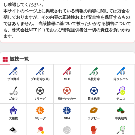
し確認してください。
本サイトのページ上に掲載されている情報の内容に関しては万全を
期しておりますが、その内容の正確性および安全性を保証するもの
ではありません。 当該情報に基づいて被ったいかなる損害について
も、株式会社NTTドコモおよび情報提供者は一切の責任を負いかね
ます。
競技一覧
プロ野球
プロ野球(2軍)
MLB
高校野球
侍ジャパン
ゴルフ
Jリーグ
海外サッカー
日本代表
テニス
大相撲
Bリーグ
NBA
ラグビー
中央競馬