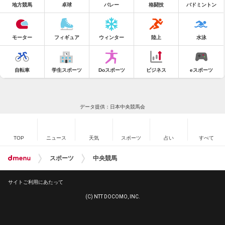
地方競馬
卓球
バレー
格闘技
バドミントン
モーター
フィギュア
ウィンター
陸上
水泳
自転車
学生スポーツ
Doスポーツ
ビジネス
eスポーツ
データ提供：日本中央競馬会
TOP
ニュース
天気
スポーツ
占い
すべて
スポーツ
中央競馬
サイトご利用にあたって
(C) NTT DOCOMO, INC.