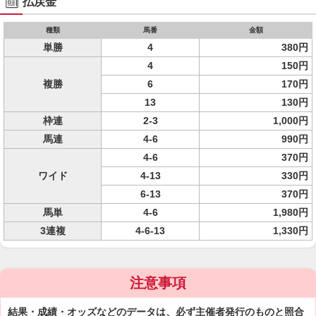
払戻金
種類
馬番
金額
単勝
4
380円
4
150円
複勝
6
170円
13
130円
枠連
2-3
1,000円
馬連
4-6
990円
4-6
370円
ワイド
4-13
330円
6-13
370円
馬単
4-6
1,980円
3連複
4-6-13
1,330円
注意事項
結果・成績・オッズなどのデータは、必ず主催者発行のものと照合