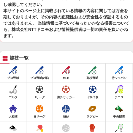
し確認してください。
本サイトのページ上に掲載されている情報の内容に関しては万全を
期しておりますが、その内容の正確性および安全性を保証するもの
ではありません。 当該情報に基づいて被ったいかなる損害について
も、株式会社NTTドコモおよび情報提供者は一切の責任を負いかね
ます。
競技一覧
プロ野球
プロ野球(2軍)
MLB
高校野球
侍ジャパン
ゴルフ
Jリーグ
海外サッカー
日本代表
テニス
大相撲
Bリーグ
NBA
ラグビー
中央競馬