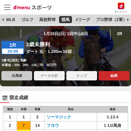
dメニュー
球
MLB
ゴルフ
高校野球
競馬
Jリーグ
プロ野球（2軍）
1月20日(日) 1回中山6日
2R
3歳未勝利
1R
10:00
ダート 右・1,200m 16頭
3歳 牝[指定] 馬齢
本賞金：500、200、130、75、50万円
出馬表
データ分析
オッズ
結果
競走成績
着順
枠番
馬番
馬名
着差
1
1
2
ソーマジック
1.13.4
2
7
14
フヨウ
1 1/2馬身