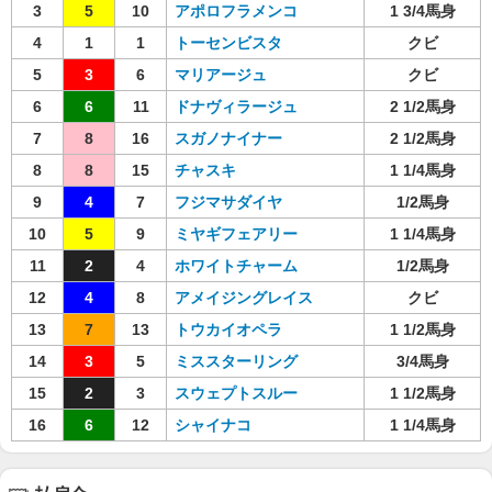
3
5
10
アポロフラメンコ
1 3/4馬身
4
1
1
トーセンビスタ
クビ
5
3
6
マリアージュ
クビ
6
6
11
ドナヴィラージュ
2 1/2馬身
7
8
16
スガノナイナー
2 1/2馬身
8
8
15
チャスキ
1 1/4馬身
9
4
7
フジマサダイヤ
1/2馬身
10
5
9
ミヤギフェアリー
1 1/4馬身
11
2
4
ホワイトチャーム
1/2馬身
12
4
8
アメイジングレイス
クビ
13
7
13
トウカイオペラ
1 1/2馬身
14
3
5
ミススターリング
3/4馬身
15
2
3
スウェプトスルー
1 1/2馬身
16
6
12
シャイナコ
1 1/4馬身