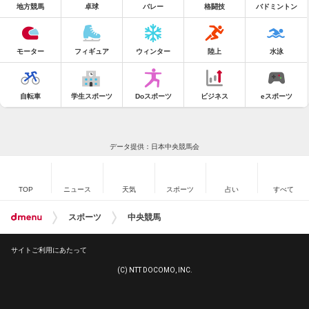
地方競馬
卓球
バレー
格闘技
バドミントン
モーター
フィギュア
ウィンター
陸上
水泳
自転車
学生スポーツ
Doスポーツ
ビジネス
eスポーツ
データ提供：日本中央競馬会
TOP
ニュース
天気
スポーツ
占い
すべて
スポーツ
中央競馬
サイトご利用にあたって
(C) NTT DOCOMO, INC.