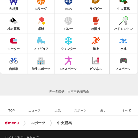
大相撲
Bリーグ
NBA
ラグビー
中央競馬
地方競馬
卓球
バレー
格闘技
バドミントン
モーター
フィギュア
ウィンター
陸上
水泳
自転車
学生スポーツ
Doスポーツ
ビジネス
eスポーツ
データ提供：日本中央競馬会
TOP
ニュース
天気
スポーツ
占い
すべて
スポーツ
中央競馬
サイトご利用にあたって