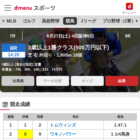
dメニュー
球
MLB
ゴルフ
高校野球
競馬
Jリーグ
プロ野球（2軍）
7R
9月27日(土) 4回阪神5日
9R
3歳以上1勝クラス(500万円以下)
8R
14:25
芝 右 外回り・1,800m 18頭
3歳以上 (混合)[指定] 定量
本賞金：740、300、190、110、74万円
出馬表
データ分析
オッズ
結果
競走成績
着順
枠番
馬番
馬名
着差
1
1
2
トムウィンズ
1.47.1
2
5
9
ワキノパワー
1 1/4馬身