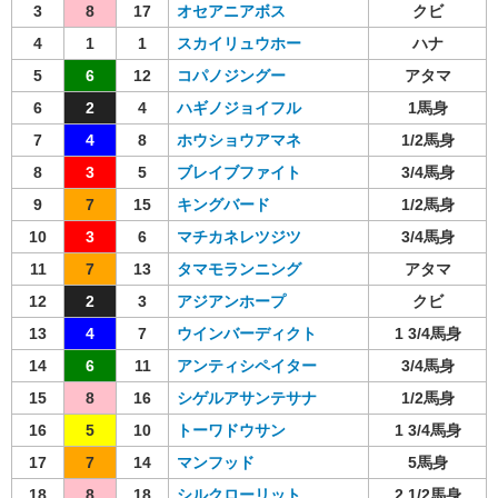
3
8
17
オセアニアボス
クビ
4
1
1
スカイリュウホー
ハナ
5
6
12
コパノジングー
アタマ
6
2
4
ハギノジョイフル
1馬身
7
4
8
ホウショウアマネ
1/2馬身
8
3
5
ブレイブファイト
3/4馬身
9
7
15
キングバード
1/2馬身
10
3
6
マチカネレツジツ
3/4馬身
11
7
13
タマモランニング
アタマ
12
2
3
アジアンホープ
クビ
13
4
7
ウインバーディクト
1 3/4馬身
14
6
11
アンティシペイター
3/4馬身
15
8
16
シゲルアサンテサナ
1/2馬身
16
5
10
トーワドウサン
1 3/4馬身
17
7
14
マンフッド
5馬身
18
8
18
シルクローリット
2 1/2馬身