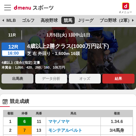
dメニュー
球
MLB
ゴルフ
高校野球
競馬
Jリーグ
プロ野球（2軍）
11R
1月5日(火) 1回中山1日
4歳以上2勝クラス(1000万円以下)
12R
16:00
芝 右 外回り・1,600m 16頭
4歳以上 (混合)[指定] 定量
本賞金：1,050、420、260、160、105万円
出馬表
データ分析
オッズ
結果
競走成績
着順
枠番
馬番
馬名
着差
1
6
11
マヤノマヤ
1.34.6
2
7
13
モンテアルベルト
3/4馬身