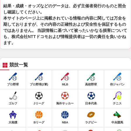
結果・成績・オッズなどのデータは、必ず主催者発行のものと照合
し確認してください。
本サイトのページ上に掲載されている情報の内容に関しては万全を
期しておりますが、その内容の正確性および安全性を保証するもの
ではありません。 当該情報に基づいて被ったいかなる損害について
も、株式会社NTTドコモおよび情報提供者は一切の責任を負いかね
ます。
競技一覧
プロ野球
プロ野球(2軍)
MLB
高校野球
侍ジャパン
ゴルフ
Jリーグ
海外サッカー
日本代表
テニス
大相撲
Bリーグ
NBA
ラグビー
中央競馬