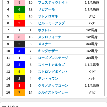
3
8
15
フェスティヴナイト
1 1/4馬身
4
6
12
リビアーモ
1 1/4馬身
5
5
10
サトノロマネ
クビ
6
3
5
ビルトミーアップ
ハナ
7
1
1
ホクレレ
1/2馬身
8
8
16
メジロフォーナ
1/2馬身
9
2
3
メスナー
3/4馬身
10
4
7
キングオザー
1/2馬身
11
1
2
ローズプレステージ
3/4馬身
12
4
8
スイートカルタゴ
1 1/2馬身
13
5
9
ストロングポイント
クビ
14
2
4
テントゥワン
ハナ
15
3
6
クリノポップコーン
1 1/4馬身
16
7
14
シルクストライカー
クビ