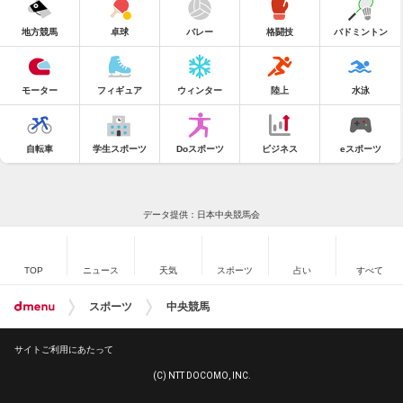
地方競馬
卓球
バレー
格闘技
バドミントン
モーター
フィギュア
ウィンター
陸上
水泳
自転車
学生スポーツ
Doスポーツ
ビジネス
eスポーツ
データ提供：日本中央競馬会
TOP
ニュース
天気
スポーツ
占い
すべて
スポーツ
中央競馬
サイトご利用にあたって
(C) NTT DOCOMO, INC.