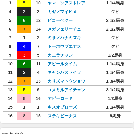
3
5
10
ヤマニンアストレア
1 1/4馬身
4
2
3
カゼノマイヒメ
クビ
5
6
12
ビコーペグー
2 1/2馬身
6
7
14
メガフェリーチェ
2 1/2馬身
7
1
2
ミサノハナミズキ
クビ
8
4
7
トーホウブエナス
クビ
9
3
5
カエラチャン
1/2馬身
10
6
11
アピールタイム
1 1/4馬身
11
2
4
キャンパスライフ
1 1/4馬身
12
7
13
カリズマトウショウ
1 3/4馬身
13
5
9
ユメミルアイチャン
3 1/2馬身
14
8
16
アビーロード
1/2馬身
15
1
1
キスオブローズ
1 1/4馬身
16
8
15
ステキビーナス
9馬身