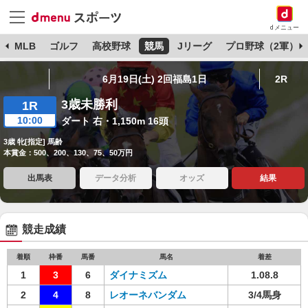
dメニュー
球
MLB
ゴルフ
高校野球
競馬
Jリーグ
プロ野球（2軍）
6月19日(土) 2回福島1日
2R
3歳未勝利
1R
10:00
ダート 右・1,150m 16頭
3歳 牝[指定] 馬齢
本賞金：500、200、130、75、50万円
出馬表
データ分析
オッズ
結果
競走成績
着順
枠番
馬番
馬名
着差
1
3
6
ダイナミズム
1.08.8
2
4
8
レオーネバンダム
3/4馬身