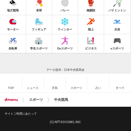
地方競馬
卓球
バレー
格闘技
バドミントン
モーター
フィギュア
ウィンター
陸上
水泳
自転車
学生スポーツ
Doスポーツ
ビジネス
eスポーツ
データ提供：日本中央競馬会
TOP
ニュース
天気
スポーツ
占い
すべて
スポーツ
中央競馬
サイトご利用にあたって
(C) NTT DOCOMO, INC.