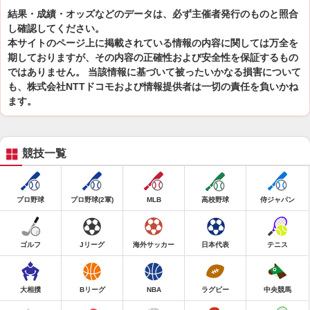
結果・成績・オッズなどのデータは、必ず主催者発行のものと照合
し確認してください。
本サイトのページ上に掲載されている情報の内容に関しては万全を
期しておりますが、その内容の正確性および安全性を保証するもの
ではありません。 当該情報に基づいて被ったいかなる損害について
も、株式会社NTTドコモおよび情報提供者は一切の責任を負いかね
ます。
競技一覧
プロ野球
プロ野球(2軍)
MLB
高校野球
侍ジャパン
ゴルフ
Jリーグ
海外サッカー
日本代表
テニス
大相撲
Bリーグ
NBA
ラグビー
中央競馬