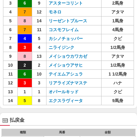
3
6
9
アスターコリント
2馬身
4
7
12
モネロ
アタマ
5
8
14
リーゼントブルース
1馬身
6
7
11
コスモフレイム
4馬身
7
4
5
カシノチョッパー
クビ
8
3
4
ニライジンク
1/2馬身
9
8
13
メイショウカワカゼ
アタマ
10
2
2
メイショウアサヒ
1/2馬身
11
6
10
テイエムアシュラ
1 1/2馬身
12
3
3
リアライズナマステ
ハナ
13
1
1
オパールキッド
クビ
14
5
8
エクスラヴィータ
9馬身
払戻金
種類
馬番
金額