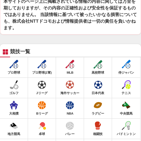
本サイトのページ上に掲載されている情報の内容に関しては万全を
期しておりますが、その内容の正確性および安全性を保証するもの
ではありません。 当該情報に基づいて被ったいかなる損害について
も、株式会社NTTドコモおよび情報提供者は一切の責任を負いかね
ます。
競技一覧
プロ野球
プロ野球(2軍)
MLB
高校野球
侍ジャパン
ゴルフ
Jリーグ
海外サッカー
日本代表
テニス
大相撲
Bリーグ
NBA
ラグビー
中央競馬
地方競馬
卓球
バレー
格闘技
バドミントン