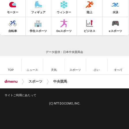
モーター
フィギュア
ウィンター
陸上
水泳
自転車
学生スポーツ
Doスポーツ
ビジネス
eスポーツ
データ提供：日本中央競馬会
TOP
ニュース
天気
スポーツ
占い
すべて
スポーツ
中央競馬
サイトご利用にあたって
(C) NTT DOCOMO, INC.