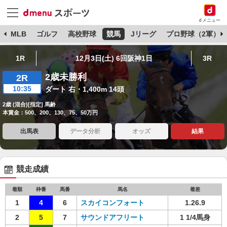
dメニュー
球
MLB
ゴルフ
高校野球
競馬
Jリーグ
プロ野球（2軍）
1R
12月3日(土) 6回阪神1日
3R
2歳未勝利
2R
10:35
ダート 右・1,400m 14頭
2歳 (混合)[指定] 馬齢
本賞金：500、200、130、75、50万円
出馬表
データ分析
オッズ
結果
競走成績
着順
枠番
馬番
馬名
着差
1
4
6
スカイコンフォート
1.26.9
2
5
7
サウンドアフリート
1 1/4馬身