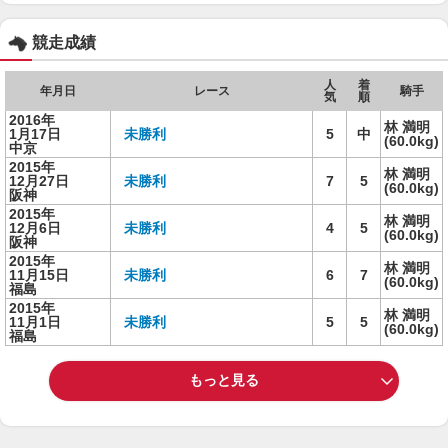
競走成績
人
着
年月日
レース
騎手
気
順
2016年
林 満明
1月17日
未勝利
5
中
(60.0kg)
中京
2015年
林 満明
12月27日
未勝利
7
5
(60.0kg)
阪神
2015年
林 満明
12月6日
未勝利
4
5
(60.0kg)
阪神
2015年
林 満明
11月15日
未勝利
6
7
(60.0kg)
福島
2015年
林 満明
11月1日
未勝利
5
5
(60.0kg)
福島
もっと見る