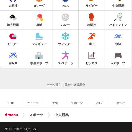
大相撲
Bリーグ
NBA
ラグビー
中央競馬
地方競馬
卓球
バレー
格闘技
バドミントン
モーター
フィギュア
ウィンター
陸上
水泳
自転車
学生スポーツ
Doスポーツ
ビジネス
eスポーツ
データ提供：日本中央競馬会
TOP
ニュース
天気
スポーツ
占い
すべて
スポーツ
中央競馬
サイトご利用にあたって