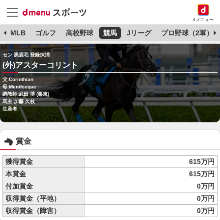
dメニュー
球
MLB
ゴルフ
高校野球
競馬
Jリーグ
プロ野球（2軍）
セン 黒鹿毛 登録抹消
(外)アスターコリント
父:Corinthian
母:Menifeeque
調教師:武田 博 (栗東)
馬主:加藤 久枝
生産者:
賞金
獲得賞金
615万円
本賞金
615万円
付加賞金
0万円
収得賞金（平地）
0万円
収得賞金（障害）
0万円