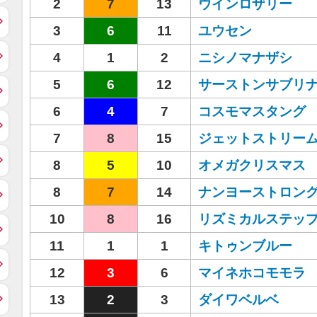
2
7
13
ウインロザリー
3
6
11
ユウセン
4
1
2
ニシノマナザシ
5
6
12
サーストンサブリ
6
4
7
コスモマスタング
7
8
15
ジェットストリー
8
5
10
オメガクリスマス
8
7
14
ナンヨーストロン
10
8
16
リズミカルステッ
11
1
1
キトゥンブルー
12
3
6
マイネホコモモラ
13
2
3
ダイワベルベ