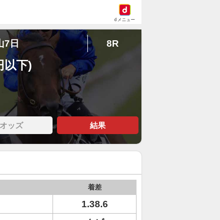
dメニュー
山7日
8R
円以下)
オッズ
結果
着差
1.38.6