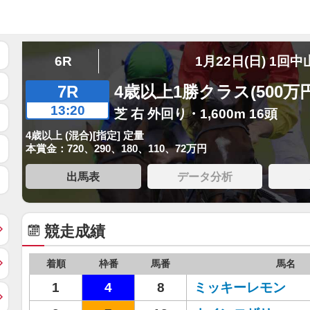
6R
1月22日(日) 1回中
7R
4歳以上1勝クラス(500万
13:20
芝 右 外回り・1,600m 16頭
4歳以上 (混合)[指定] 定量
本賞金：720、290、180、110、72万円
出馬表
データ分析
競走成績
着順
枠番
馬番
馬名
1
4
8
ミッキーレモン