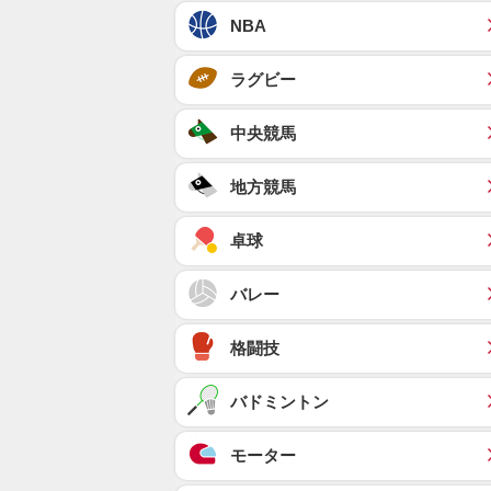
NBA
ラグビー
中央競馬
地方競馬
卓球
バレー
格闘技
バドミントン
モーター