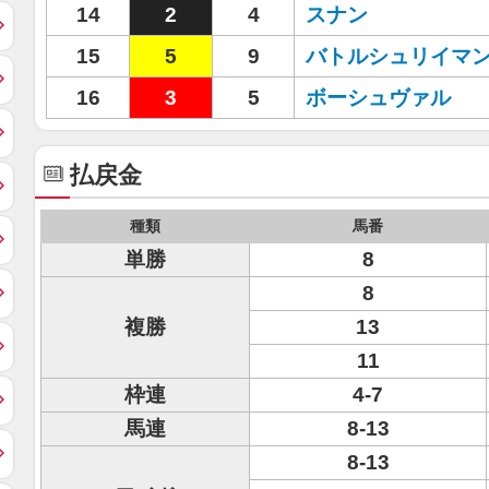
14
2
4
スナン
15
5
9
バトルシュリイマ
16
3
5
ボーシュヴァル
払戻金
種類
馬番
単勝
8
8
複勝
13
11
枠連
4-7
馬連
8-13
8-13