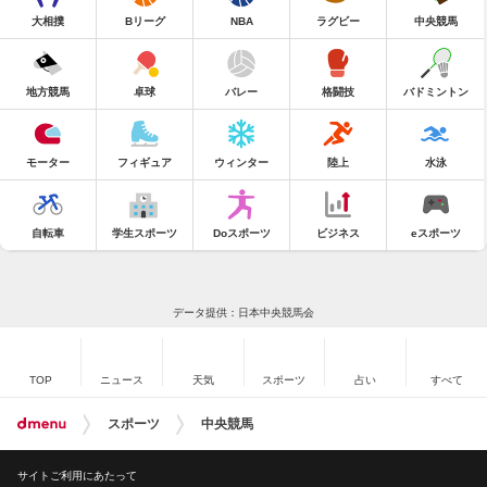
大相撲
Bリーグ
NBA
ラグビー
中央競馬
地方競馬
卓球
バレー
格闘技
バドミントン
モーター
フィギュア
ウィンター
陸上
水泳
自転車
学生スポーツ
Doスポーツ
ビジネス
eスポーツ
データ提供：日本中央競馬会
TOP
ニュース
天気
スポーツ
占い
すべて
スポーツ
中央競馬
サイトご利用にあたって