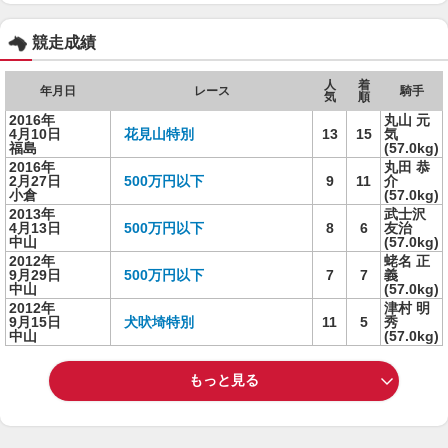
競走成績
人
着
年月日
レース
騎手
気
順
2016年
丸山 元
4月10日
花見山特別
13
15
気
福島
(57.0kg)
2016年
丸田 恭
2月27日
500万円以下
9
11
介
小倉
(57.0kg)
2013年
武士沢
4月13日
500万円以下
8
6
友治
中山
(57.0kg)
2012年
蛯名 正
9月29日
500万円以下
7
7
義
中山
(57.0kg)
2012年
津村 明
9月15日
犬吠埼特別
11
5
秀
中山
(57.0kg)
もっと見る