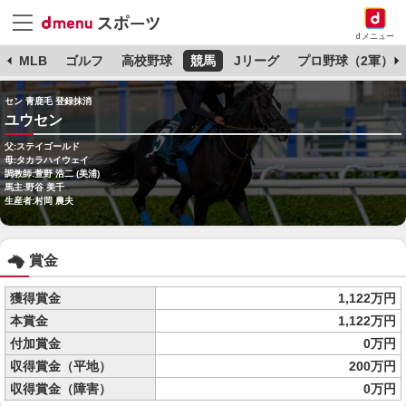
dメニュー
球
MLB
ゴルフ
高校野球
競馬
Jリーグ
プロ野球（2軍）
セン 青鹿毛 登録抹消
ユウセン
父:ステイゴールド
母:タカラハイウェイ
調教師:萱野 浩二 (美浦)
馬主:野谷 美千
生産者:村岡 農夫
賞金
獲得賞金
1,122万円
本賞金
1,122万円
付加賞金
0万円
収得賞金（平地）
200万円
収得賞金（障害）
0万円