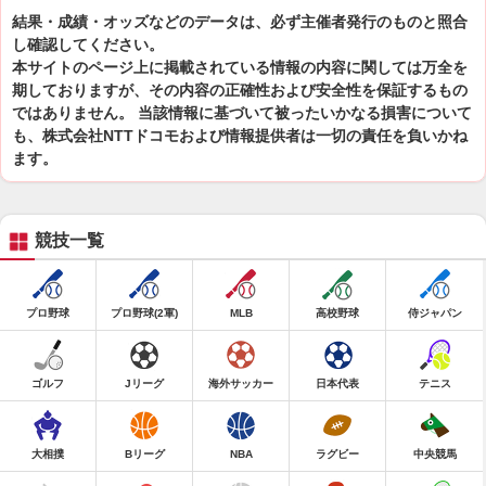
結果・成績・オッズなどのデータは、必ず主催者発行のものと照合
し確認してください。
本サイトのページ上に掲載されている情報の内容に関しては万全を
期しておりますが、その内容の正確性および安全性を保証するもの
ではありません。 当該情報に基づいて被ったいかなる損害について
も、株式会社NTTドコモおよび情報提供者は一切の責任を負いかね
ます。
競技一覧
プロ野球
プロ野球(2軍)
MLB
高校野球
侍ジャパン
ゴルフ
Jリーグ
海外サッカー
日本代表
テニス
大相撲
Bリーグ
NBA
ラグビー
中央競馬