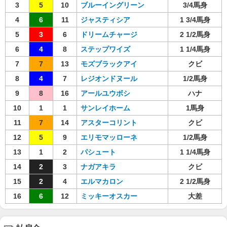
3
5
10
ブルーイングリーン
3/4馬身
4
6
11
ジャスティシア
1 3/4馬身
5
3
6
ドリームチャージ
2 1/2馬身
6
4
8
ステップワイズ
1 1/4馬身
7
7
13
モズブラックアイ
クビ
8
4
7
レジオンドヌール
1/2馬身
9
8
16
アールユウボシ
ハナ
10
1
1
サンレイホーム
1馬身
11
7
14
アスターコリント
クビ
12
5
9
エリモマッローネ
1/2馬身
13
1
2
パシュート
1 1/4馬身
14
2
3
ナガアキラ
クビ
15
2
4
エルマカロン
2 1/2馬身
16
6
12
ミッキーオスカー
大差