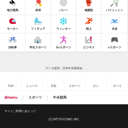
地方競馬
卓球
バレー
格闘技
バドミントン
モーター
フィギュア
ウィンター
陸上
水泳
自転車
学生スポーツ
Doスポーツ
ビジネス
eスポーツ
データ提供：日本中央競馬会
TOP
ニュース
天気
スポーツ
占い
すべて
スポーツ
中央競馬
サイトご利用にあたって
(C) NTT DOCOMO, INC.