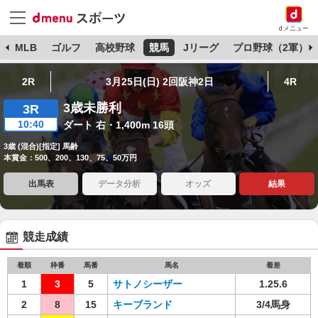
dメニュー
球
MLB
ゴルフ
高校野球
競馬
Jリーグ
プロ野球（2軍）
2R
3月25日(日) 2回阪神2日
4R
3歳未勝利
3R
10:40
ダート 右・1,400m 16頭
3歳 (混合)[指定] 馬齢
本賞金：500、200、130、75、50万円
出馬表
データ分析
オッズ
結果
競走成績
着順
枠番
馬番
馬名
着差
1
3
5
サトノシーザー
1.25.6
2
8
15
キーブランド
3/4馬身