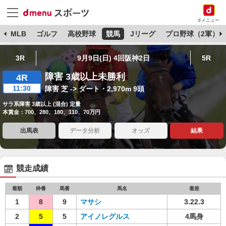
dメニュー
球
MLB
ゴルフ
高校野球
競馬
Jリーグ
プロ野球（2軍）
3R
9月9日(日) 4回阪神2日
5R
障害 3歳以上未勝利
4R
11:30
障害 芝 -> ダート・2,970m 9頭
サラ系障害 3歳以上 (混合) 定量
本賞金：700、280、180、110、70万円
出馬表
データ分析
オッズ
結果
競走成績
着順
枠番
馬番
馬名
着差
1
8
9
マサシ
3.22.3
2
5
5
アイノレグルス
4馬身