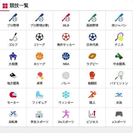
競技一覧
プロ野球
プロ野球(2軍)
MLB
高校野球
侍ジャパン
ゴルフ
Jリーグ
海外サッカー
日本代表
テニス
大相撲
Bリーグ
NBA
ラグビー
中央競馬
地方競馬
卓球
バレー
格闘技
バドミントン
モーター
フィギュア
ウィンター
陸上
水泳
自転車
学生スポーツ
Doスポーツ
ビジネス
eスポーツ