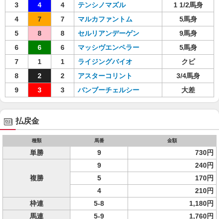
3
4
4
テンシノマズル
1 1/2馬身
4
7
7
マルカファントム
5馬身
5
8
8
セルリアンデーゲン
9馬身
6
6
6
マッシヴエンペラー
5馬身
7
1
1
ライジングバイオ
クビ
8
2
2
アスターコリント
3/4馬身
9
3
3
バンブーチェルシー
大差
払戻金
種類
馬番
金額
単勝
9
730円
9
240円
複勝
5
170円
4
210円
枠連
5-8
1,180円
馬連
5-9
1,760円