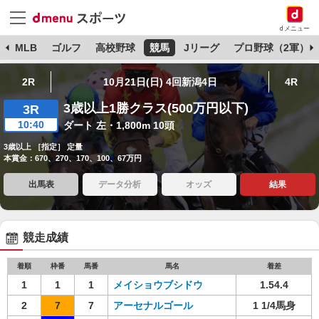
dメニュー
球
MLB
ゴルフ
高校野球
競馬
Jリーグ
プロ野球（2軍）
2R
10月21日(日) 4回新潟4日
4R
3歳以上1勝クラス(500万円以下)
3R
10:40
ダート 左・1,800m 10頭
3歳以上 ［指定］ 定量
本賞金：670、270、170、100、67万円
出馬表
データ分析
オッズ
結果
競走成績
着順
枠番
馬番
馬名
着差
1
1
1
メイショウブシドウ
1.54.4
2
7
7
アーセナルゴール
1 1/4馬身