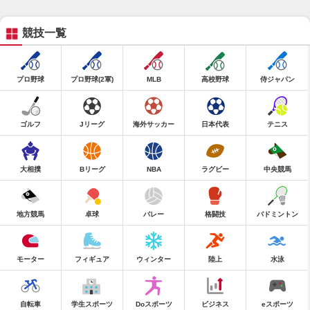
競技一覧
プロ野球
プロ野球(2軍)
MLB
高校野球
侍ジャパン
ゴルフ
Jリーグ
海外サッカー
日本代表
テニス
大相撲
Bリーグ
NBA
ラグビー
中央競馬
地方競馬
卓球
バレー
格闘技
バドミントン
モーター
フィギュア
ウィンター
陸上
水泳
自転車
学生スポーツ
Doスポーツ
ビジネス
eスポーツ