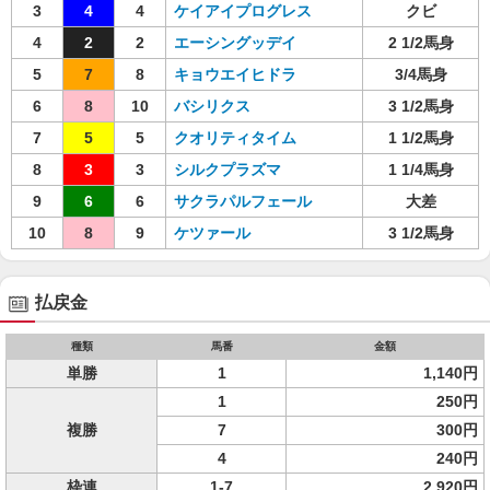
3
4
4
ケイアイプログレス
クビ
4
2
2
エーシングッデイ
2 1/2馬身
5
7
8
キョウエイヒドラ
3/4馬身
6
8
10
バシリクス
3 1/2馬身
7
5
5
クオリティタイム
1 1/2馬身
8
3
3
シルクプラズマ
1 1/4馬身
9
6
6
サクラパルフェール
大差
10
8
9
ケツァール
3 1/2馬身
払戻金
種類
馬番
金額
単勝
1
1,140円
1
250円
複勝
7
300円
4
240円
枠連
1-7
2,920円