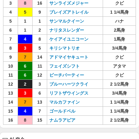
3
8
16
サンライズメジャー
クビ
4
5
9
ブレイズアトレイル
1 1/4馬身
5
1
1
サンマルクイーン
ハナ
6
1
2
ナリタスレンダー
2馬身
7
4
8
ケイアイユニコーン
1馬身
8
3
5
キリシマトリオ
3/4馬身
9
7
14
アドマイヤキュート
クビ
10
6
11
フェイズシフト
アタマ
11
6
12
ビーチパーティー
クビ
12
2
3
ブルーハーツクライ
2 1/2馬身
13
3
6
リフトザウイングス
3/4馬身
14
7
13
マルカファイン
1 1/4馬身
15
4
7
ゴールドベル
1 1/4馬身
16
8
15
ナムラアピア
2 1/2馬身