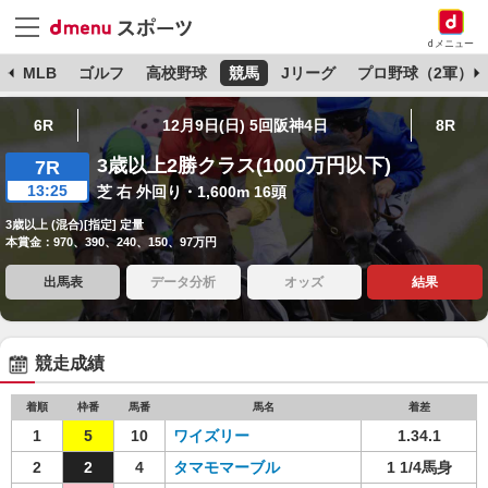
dメニュー
球
MLB
ゴルフ
高校野球
競馬
Jリーグ
プロ野球（2軍）
6R
12月9日(日) 5回阪神4日
8R
3歳以上2勝クラス(1000万円以下)
7R
13:25
芝 右 外回り・1,600m 16頭
3歳以上 (混合)[指定] 定量
本賞金：970、390、240、150、97万円
出馬表
データ分析
オッズ
結果
競走成績
着順
枠番
馬番
馬名
着差
1
5
10
ワイズリー
1.34.1
2
2
4
タマモマーブル
1 1/4馬身