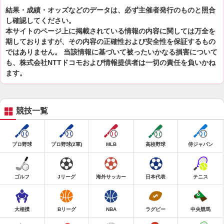
結果・成績・オッズなどのデータは、必ず主催者発行のものと照合
し確認してください。
本サイトのページ上に掲載されている情報の内容に関しては万全を
期しておりますが、その内容の正確性および安全性を保証するもの
ではありません。 当該情報に基づいて被ったいかなる損害について
も、株式会社NTTドコモおよび情報提供者は一切の責任を負いかね
ます。
競技一覧
プロ野球
プロ野球(2軍)
MLB
高校野球
侍ジャパン
ゴルフ
Jリーグ
海外サッカー
日本代表
テニス
大相撲
Bリーグ
NBA
ラグビー
中央競馬