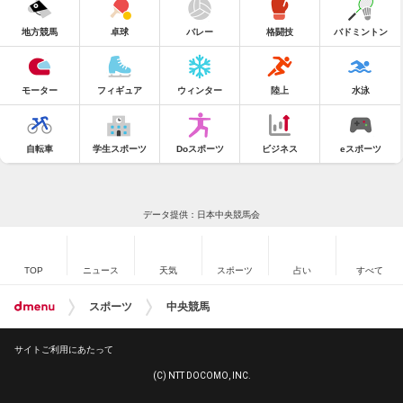
地方競馬
卓球
バレー
格闘技
バドミントン
モーター
フィギュア
ウィンター
陸上
水泳
自転車
学生スポーツ
Doスポーツ
ビジネス
eスポーツ
データ提供：日本中央競馬会
TOP
ニュース
天気
スポーツ
占い
すべて
スポーツ
中央競馬
サイトご利用にあたって
(C) NTT DOCOMO, INC.