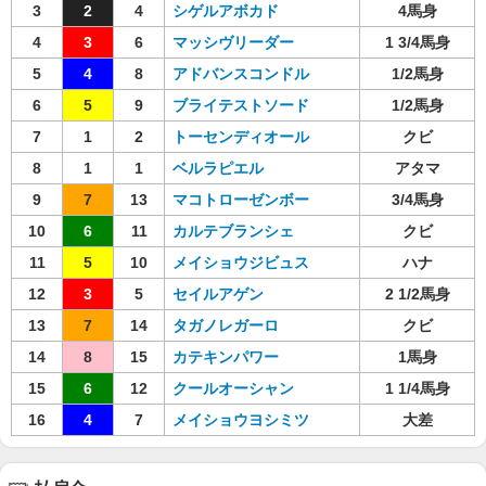
3
2
4
シゲルアボカド
4馬身
4
3
6
マッシヴリーダー
1 3/4馬身
5
4
8
アドバンスコンドル
1/2馬身
6
5
9
ブライテストソード
1/2馬身
7
1
2
トーセンディオール
クビ
8
1
1
ベルラピエル
アタマ
9
7
13
マコトローゼンボー
3/4馬身
10
6
11
カルテブランシェ
クビ
11
5
10
メイショウジビュス
ハナ
12
3
5
セイルアゲン
2 1/2馬身
13
7
14
タガノレガーロ
クビ
14
8
15
カテキンパワー
1馬身
15
6
12
クールオーシャン
1 1/4馬身
16
4
7
メイショウヨシミツ
大差