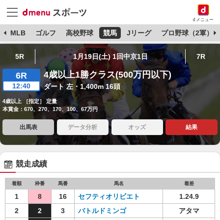
dメニュー
球
MLB
ゴルフ
高校野球
競馬
Jリーグ
プロ野球（2軍）
5R
1月19日(土) 1回中京1日
7R
4歳以上1勝クラス(500万円以下)
6R
12:40
ダート 左・1,400m 16頭
4歳以上 ［指定］ 定量
本賞金：670、270、170、100、67万円
出馬表
データ分析
オッズ
結果
競走成績
着順
枠番
馬番
馬名
着差
1
8
16
セフティオリビエト
1.24.9
2
2
3
バトルドミンゴ
アタマ