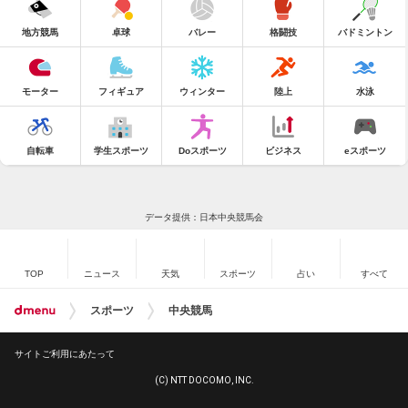
地方競馬
卓球
バレー
格闘技
バドミントン
モーター
フィギュア
ウィンター
陸上
水泳
自転車
学生スポーツ
Doスポーツ
ビジネス
eスポーツ
データ提供：日本中央競馬会
TOP
ニュース
天気
スポーツ
占い
すべて
スポーツ
中央競馬
サイトご利用にあたって
(C) NTT DOCOMO, INC.