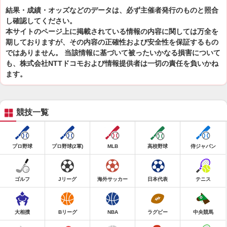
結果・成績・オッズなどのデータは、必ず主催者発行のものと照合
し確認してください。
本サイトのページ上に掲載されている情報の内容に関しては万全を
期しておりますが、その内容の正確性および安全性を保証するもの
ではありません。 当該情報に基づいて被ったいかなる損害について
も、株式会社NTTドコモおよび情報提供者は一切の責任を負いかね
ます。
競技一覧
プロ野球
プロ野球(2軍)
MLB
高校野球
侍ジャパン
ゴルフ
Jリーグ
海外サッカー
日本代表
テニス
大相撲
Bリーグ
NBA
ラグビー
中央競馬