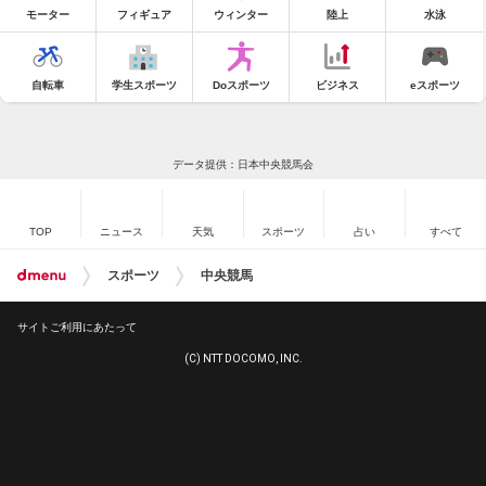
モーター
フィギュア
ウィンター
陸上
水泳
自転車
学生スポーツ
Doスポーツ
ビジネス
eスポーツ
データ提供：日本中央競馬会
TOP
ニュース
天気
スポーツ
占い
すべて
スポーツ
中央競馬
サイトご利用にあたって
(C) NTT DOCOMO, INC.