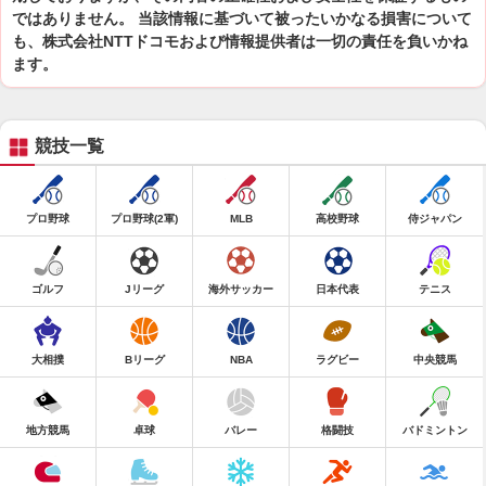
ではありません。 当該情報に基づいて被ったいかなる損害について
も、株式会社NTTドコモおよび情報提供者は一切の責任を負いかね
ます。
競技一覧
プロ野球
プロ野球(2軍)
MLB
高校野球
侍ジャパン
ゴルフ
Jリーグ
海外サッカー
日本代表
テニス
大相撲
Bリーグ
NBA
ラグビー
中央競馬
地方競馬
卓球
バレー
格闘技
バドミントン