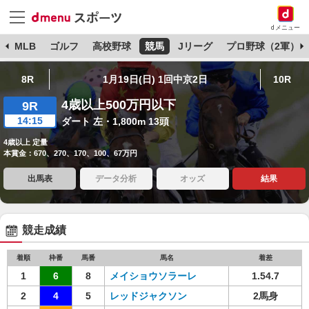
dメニュー
球
MLB
ゴルフ
高校野球
競馬
Jリーグ
プロ野球（2軍）
8R
1月19日(日) 1回中京2日
10R
4歳以上500万円以下
9R
14:15
ダート 左・1,800m 13頭
4歳以上 定量
本賞金：670、270、170、100、67万円
出馬表
データ分析
オッズ
結果
競走成績
着順
枠番
馬番
馬名
着差
1
6
8
メイショウソラーレ
1.54.7
2
4
5
レッドジャクソン
2馬身