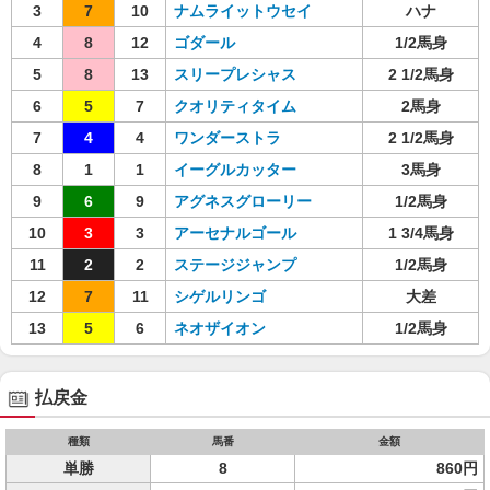
3
7
10
ナムライットウセイ
ハナ
4
8
12
ゴダール
1/2馬身
5
8
13
スリープレシャス
2 1/2馬身
6
5
7
クオリティタイム
2馬身
7
4
4
ワンダーストラ
2 1/2馬身
8
1
1
イーグルカッター
3馬身
9
6
9
アグネスグローリー
1/2馬身
10
3
3
アーセナルゴール
1 3/4馬身
11
2
2
ステージジャンプ
1/2馬身
12
7
11
シゲルリンゴ
大差
13
5
6
ネオザイオン
1/2馬身
払戻金
種類
馬番
金額
単勝
8
860円