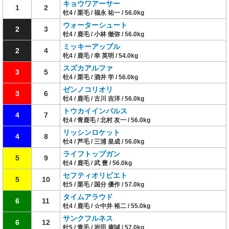
キョウワアーサー
1
2
牡4 / 栗毛 / 福永 祐一 / 56.0kg
ウォーターシュート
2
3
牡4 / 鹿毛 / 小林 徹弥 / 56.0kg
ミッキーアップル
2
4
牝4 / 鹿毛 / 幸 英明 / 54.0kg
スズカアルファ
3
5
牡4 / 栗毛 / 酒井 学 / 56.0kg
ゼンノコリオリ
3
6
牡4 / 鹿毛 / 古川 吉洋 / 56.0kg
トウカイインパルス
4
7
牡4 / 青鹿毛 / 北村 友一 / 56.0kg
リッシンロケット
4
8
牡4 / 芦毛 / 三浦 皇成 / 56.0kg
ライフトップガン
5
9
牡4 / 鹿毛 / 武 豊 / 56.0kg
セフティオリビエト
5
10
牡5 / 栗毛 / 国分 優作 / 57.0kg
タイムアラウド
6
11
牡4 / 鹿毛 / ☆中井 裕二 / 55.0kg
サンクフルネス
6
12
牡5 / 青毛 / 岩田 康誠 / 57.0kg