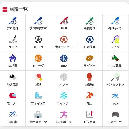
競技一覧
プロ野球
プロ野球(2軍)
MLB
高校野球
侍ジャパン
ゴルフ
Jリーグ
海外サッカー
日本代表
テニス
大相撲
Bリーグ
NBA
ラグビー
中央競馬
地方競馬
卓球
バレー
格闘技
バドミントン
モーター
フィギュア
ウィンター
陸上
水泳
自転車
学生スポーツ
Doスポーツ
ビジネス
eスポーツ