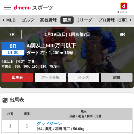
dメニュー
球
MLB
ゴルフ
高校野球
競馬
Jリーグ
プロ野球（2軍）
7R
1月19日(日) 1回京都7日
9R
4歳以上500万円以下
8R
14:00
ダート 右・1,400m 16頭
4歳以上 ［指定］ 定量
本賞金：750、300、190、110、75万円
出馬表
データ分析
オッズ
結果
出馬表
馬名
枠番
馬番
馬齢 / 毛色 / 騎手 / 斤量
グッドジーン
1
1
牡4 / 栗毛 / 和田 竜二 / 56.0kg