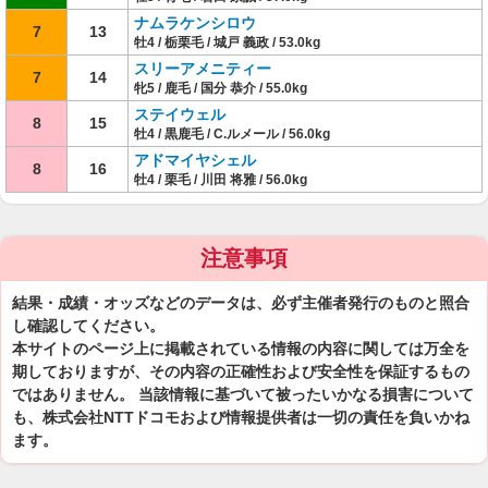
ナムラケンシロウ
7
13
牡4 / 栃栗毛 / 城戸 義政 / 53.0kg
スリーアメニティー
7
14
牝5 / 鹿毛 / 国分 恭介 / 55.0kg
ステイウェル
8
15
牡4 / 黒鹿毛 / C.ルメール / 56.0kg
アドマイヤシェル
8
16
牡4 / 栗毛 / 川田 将雅 / 56.0kg
注意事項
結果・成績・オッズなどのデータは、必ず主催者発行のものと照合
し確認してください。
本サイトのページ上に掲載されている情報の内容に関しては万全を
期しておりますが、その内容の正確性および安全性を保証するもの
ではありません。 当該情報に基づいて被ったいかなる損害について
も、株式会社NTTドコモおよび情報提供者は一切の責任を負いかね
ます。