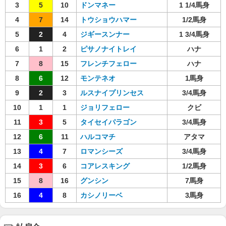
3
5
10
ドンマネー
1 1/4馬身
4
7
14
トウショウハマー
1/2馬身
5
2
4
ジギースンナー
1 3/4馬身
6
1
2
ピサノナイトレイ
ハナ
7
8
15
フレンチフェロー
ハナ
8
6
12
モンテネオ
1馬身
9
2
3
ルスナイプリンセス
3/4馬身
10
1
1
ジョリフェロー
クビ
11
3
5
タイセイパラゴン
3/4馬身
12
6
11
ハルコマチ
アタマ
13
4
7
ロマンシーズ
3/4馬身
14
3
6
コアレスキング
1/2馬身
15
8
16
グンシン
7馬身
16
4
8
カシノリーベ
3馬身