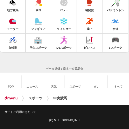
地方競馬
卓球
バレー
格闘技
バドミントン
モーター
フィギュア
ウィンター
陸上
水泳
自転車
学生スポーツ
Doスポーツ
ビジネス
eスポーツ
データ提供：日本中央競馬会
TOP
ニュース
天気
スポーツ
占い
すべて
スポーツ
中央競馬
サイトご利用にあたって
(C) NTT DOCOMO, INC.