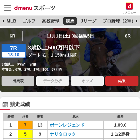
dメニュー
球
MLB
ゴルフ
高校野球
競馬
Jリーグ
プロ野球（2軍）
6R
11月1日(土) 3回福島5日
8R
3歳以上500万円以下
7R
13:10
ダート 右・1,150m 16頭
3歳以上 ［指定］ 定量
本賞金：670、270、170、100、67万円
出馬表
データ分析
オッズ
結果
競走成績
着順
枠番
馬番
馬名
着差
1
7
13
ボーンレジェンド
1.09.0
2
5
9
ナリタロック
1 1/2馬身