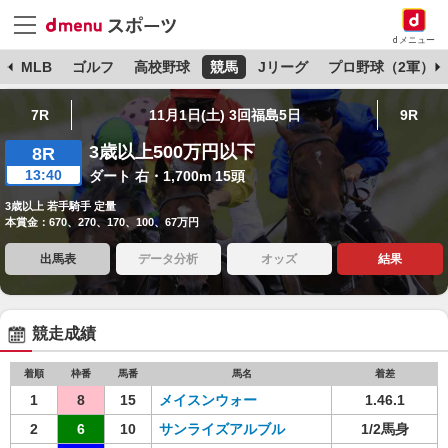
dメニュー
球
MLB
ゴルフ
高校野球
競馬
Jリーグ
プロ野球（2軍）
7R
11月1日(土) 3回福島5日
9R
3歳以上500万円以下
8R
13:40
ダート 右・1,700m 15頭
3歳以上 若手騎手 定量
本賞金：670、270、170、100、67万円
出馬表
データ分析
オッズ
結果
競走成績
着順
枠番
馬番
馬名
着差
1
8
15
メイスンウォー
1.46.1
2
6
10
サンライズアルブル
1/2馬身