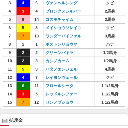
3
4
6
ヴァンヘルシング
クビ
4
3
4
ブロンクスシルバー
2馬身
5
8
14
コスモチャイム
2馬身
6
5
8
メイショウソレイユ
クビ
7
7
13
ワンダーバイファル
3馬身
8
1
1
ボストンリョウマ
ハナ
9
2
2
グリーンパキラ
1/2馬身
10
2
3
カシノカーム
1/2馬身
11
5
9
ハタノエンジェル
4馬身
12
4
7
レイヨンヴェール
クビ
13
6
11
フロールシータ
1 1/2馬身
14
3
5
レッドルシファー
1 1/2馬身
15
7
12
ゼンノブショウ
1 1/2馬身
払戻金