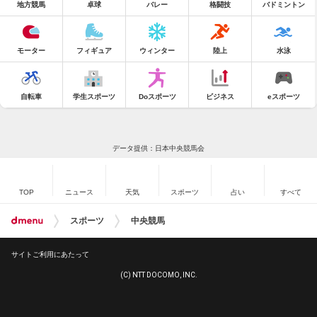
地方競馬
卓球
バレー
格闘技
バドミントン
モーター
フィギュア
ウィンター
陸上
水泳
自転車
学生スポーツ
Doスポーツ
ビジネス
eスポーツ
データ提供：日本中央競馬会
TOP
ニュース
天気
スポーツ
占い
すべて
スポーツ
中央競馬
サイトご利用にあたって
(C) NTT DOCOMO, INC.