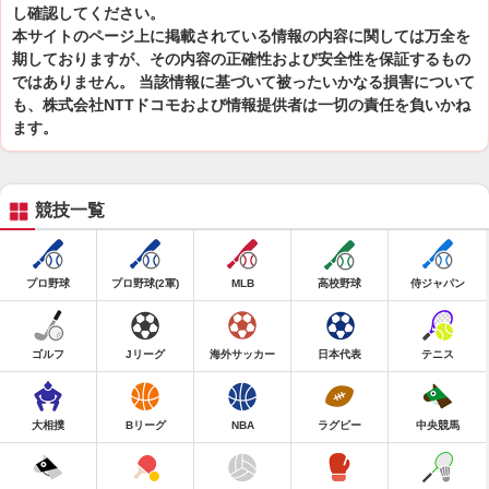
し確認してください。
本サイトのページ上に掲載されている情報の内容に関しては万全を
期しておりますが、その内容の正確性および安全性を保証するもの
ではありません。 当該情報に基づいて被ったいかなる損害について
も、株式会社NTTドコモおよび情報提供者は一切の責任を負いかね
ます。
競技一覧
プロ野球
プロ野球(2軍)
MLB
高校野球
侍ジャパン
ゴルフ
Jリーグ
海外サッカー
日本代表
テニス
大相撲
Bリーグ
NBA
ラグビー
中央競馬