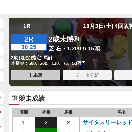
1R
10月3日(土) 4回阪
2R
2歳未勝利
10:25
芝 右・1,200m 15頭
2歳 (混合)[指定] 馬齢
本賞金：500、200、130、75、50万円
出馬表
データ分析
競走成績
着順
枠番
馬番
馬名
1
2
2
サイタスリーレッ