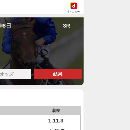
dメニュー
神8日
3R
オッズ
結果
着差
ド
1.11.3