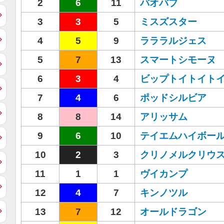
2
6
11
バオバブ
3
3
5
ミスズスター
4
5
9
ラララルジェス
5
7
13
スマートシモーヌ
6
3
4
ビップトイトイト
7
4
6
ポッドシルビア
8
8
14
アリッサム
9
6
10
テイエムハイボー
10
2
3
クリノメルクリウ
11
1
1
ヴイカンプ
12
4
7
キンノツル
13
7
12
オールドラゴン