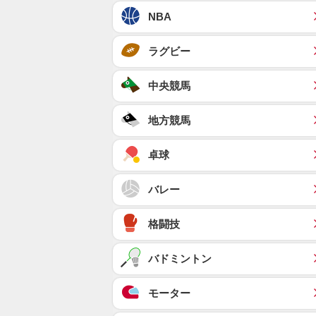
NBA
ラグビー
中央競馬
地方競馬
卓球
バレー
格闘技
バドミントン
モーター