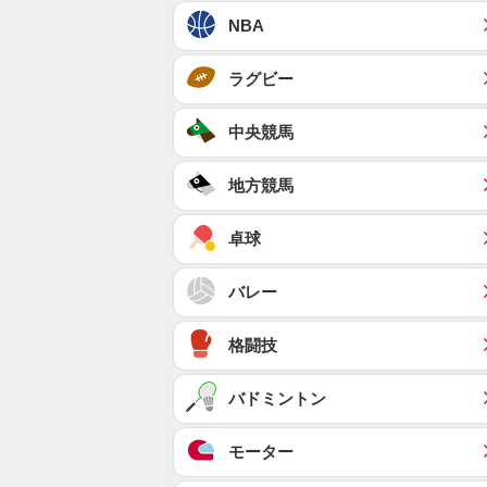
NBA
ラグビー
中央競馬
地方競馬
卓球
バレー
格闘技
バドミントン
モーター