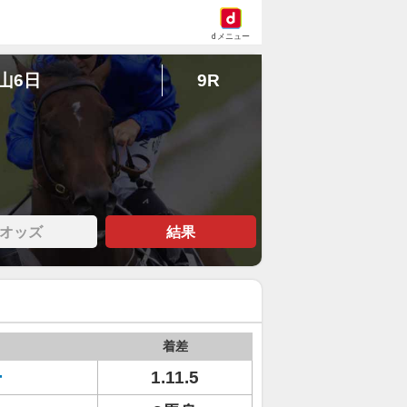
dメニュー
中山6日
9R
オッズ
結果
着差
ー
1.11.5