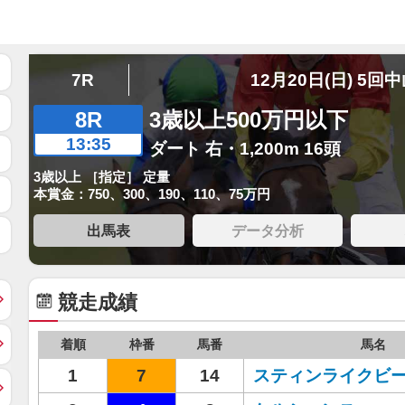
7R
12月20日(日) 5回
8R
3歳以上500万円以下
13:35
ダート 右・1,200m 16頭
3歳以上 ［指定］ 定量
本賞金：750、300、190、110、75万円
出馬表
データ分析
競走成績
着順
枠番
馬番
馬名
1
7
14
スティンライクビ