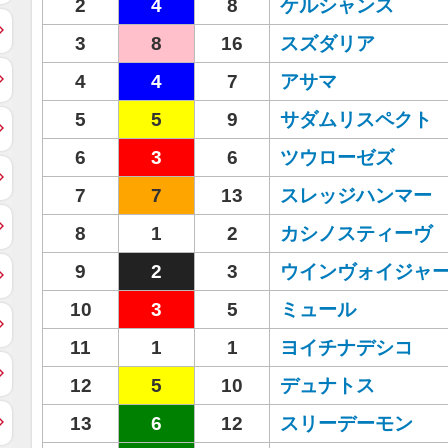
2
4
8
ケルシャンス
3
8
16
スズダリア
4
4
7
アサマ
5
5
9
サダムリスペクト
6
3
6
ツウローゼズ
7
7
13
スレッジハンマー
8
1
2
カシノスティーヴ
9
2
3
ウインヴォイジャ
10
3
5
ミュール
11
1
1
ヨイチナデシコ
12
5
10
デュナトス
13
6
12
スリーデーモン