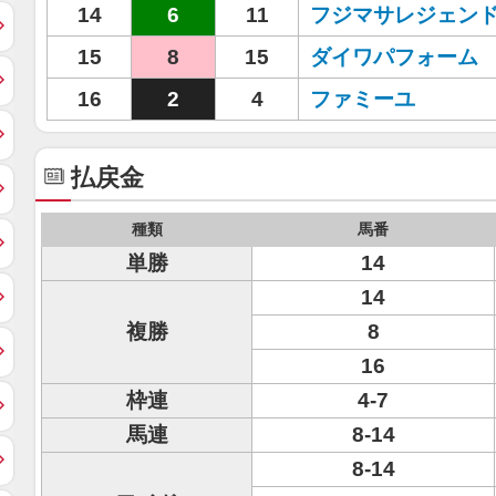
14
6
11
フジマサレジェン
15
8
15
ダイワパフォーム
16
2
4
ファミーユ
払戻金
種類
馬番
単勝
14
14
複勝
8
16
枠連
4-7
馬連
8-14
8-14