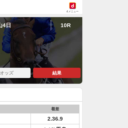
dメニュー
山4日
10R
オッズ
結果
着差
2.36.9