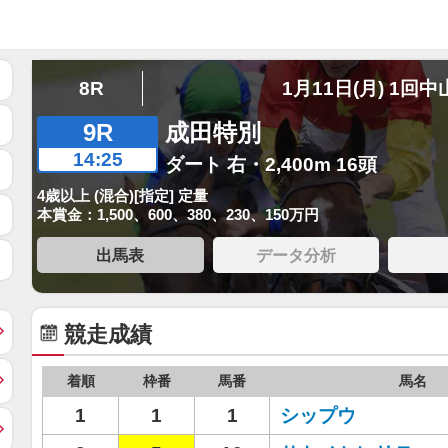
8R
1月11日(月) 1回中
9R
成田特別
14:25
ダート 右・2,400m 16頭
4歳以上 (混合)[指定] 定量
本賞金：1,500、600、380、230、150万円
出馬表
データ分析
競走成績
着順
枠番
馬番
馬名
1
1
1
シップウ