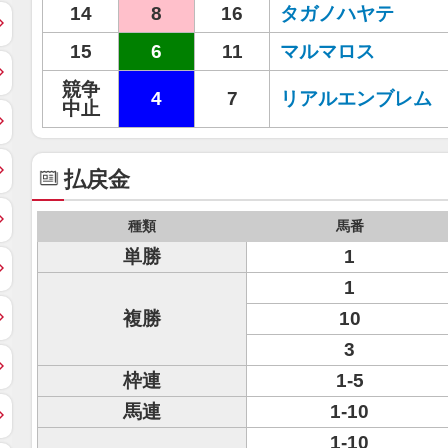
14
8
16
タガノハヤテ
15
6
11
マルマロス
競争
4
7
リアルエンブレム
中止
払戻金
種類
馬番
単勝
1
1
複勝
10
3
枠連
1-5
馬連
1-10
1-10