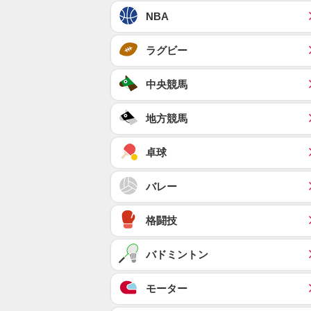
NBA
ラグビー
中央競馬
地方競馬
卓球
バレー
格闘技
バドミントン
モーター