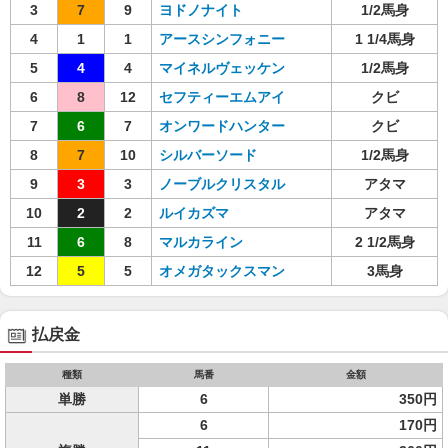
3
7
9
ヨドノナイト
1/2馬身
4
1
1
アースシンフォニー
1 1/4馬身
5
4
4
マイネルヴェッケン
1/2馬身
6
8
12
セフティーエムアイ
クビ
7
6
7
オンワードハンター
クビ
8
7
10
シルバーソード
1/2馬身
9
3
3
ノーブルクリスタル
アタマ
10
2
2
ルイカズマ
アタマ
11
6
8
マルカライン
2 1/2馬身
12
5
5
オメガタックスマン
3馬身
払戻金
種類
馬番
金額
単勝
6
350円
6
170円