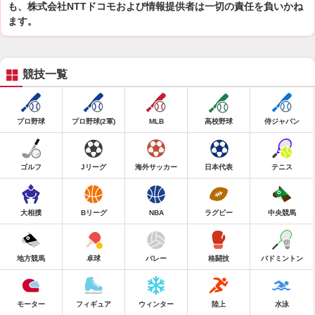
も、株式会社NTTドコモおよび情報提供者は一切の責任を負いかね
ます。
競技一覧
プロ野球
プロ野球(2軍)
MLB
高校野球
侍ジャパン
ゴルフ
Jリーグ
海外サッカー
日本代表
テニス
大相撲
Bリーグ
NBA
ラグビー
中央競馬
地方競馬
卓球
バレー
格闘技
バドミントン
モーター
フィギュア
ウィンター
陸上
水泳