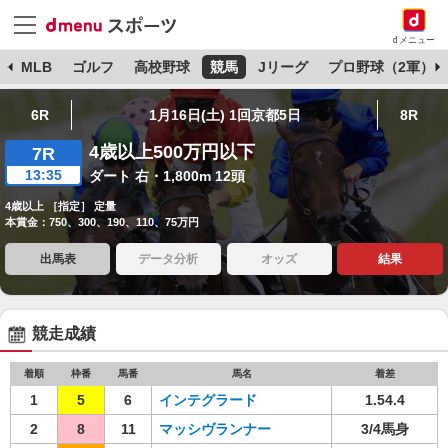
dメニュー
球
MLB
ゴルフ
高校野球
競馬
Jリーグ
プロ野球（2軍）
6R
1月16日(土) 1回京都5日
8R
4歳以上500万円以下
7R
13:35
ダート 右・1,800m 12頭
4歳以上 ［指定］ 定量
本賞金：750、300、190、110、75万円
出馬表
データ分析
オッズ
結果
競走成績
着順
枠番
馬番
馬名
着差
1
5
6
インテグラード
1.54.4
2
8
11
マッシヴランナー
3/4馬身