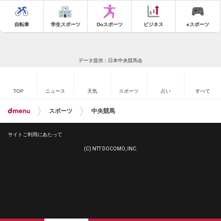
自転車
学生スポーツ
Doスポーツ
ビジネス
eスポーツ
データ提供：日本中央競馬会
TOP
ニュース
天気
スポーツ
占い
すべて
スポーツ
中央競馬
サイトご利用にあたって
(C) NTT DOCOMO, INC.