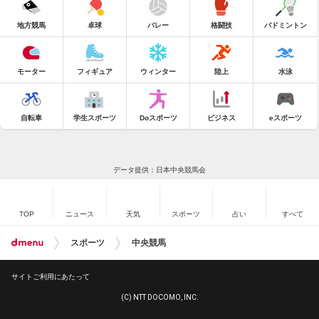
地方競馬
卓球
バレー
格闘技
バドミントン
モーター
フィギュア
ウィンター
陸上
水泳
自転車
学生スポーツ
Doスポーツ
ビジネス
eスポーツ
データ提供：日本中央競馬会
TOP
ニュース
天気
スポーツ
占い
すべて
スポーツ
中央競馬
サイトご利用にあたって
(C) NTT DOCOMO, INC.