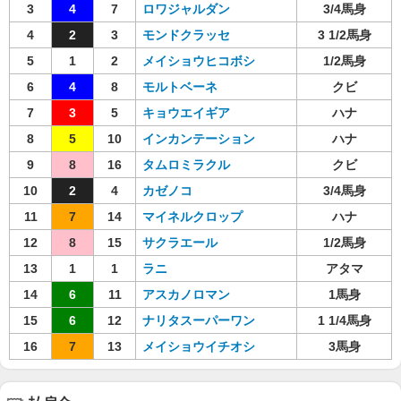
3
4
7
ロワジャルダン
3/4馬身
4
2
3
モンドクラッセ
3 1/2馬身
5
1
2
メイショウヒコボシ
1/2馬身
6
4
8
モルトベーネ
クビ
7
3
5
キョウエイギア
ハナ
8
5
10
インカンテーション
ハナ
9
8
16
タムロミラクル
クビ
10
2
4
カゼノコ
3/4馬身
11
7
14
マイネルクロップ
ハナ
12
8
15
サクラエール
1/2馬身
13
1
1
ラニ
アタマ
14
6
11
アスカノロマン
1馬身
15
6
12
ナリタスーパーワン
1 1/4馬身
16
7
13
メイショウイチオシ
3馬身