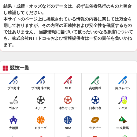
結果・成績・オッズなどのデータは、必ず主催者発行のものと照合
し確認してください。
本サイトのページ上に掲載されている情報の内容に関しては万全を
期しておりますが、その内容の正確性および安全性を保証するもの
ではありません。 当該情報に基づいて被ったいかなる損害について
も、株式会社NTTドコモおよび情報提供者は一切の責任を負いかね
ます。
競技一覧
プロ野球
プロ野球(2軍)
MLB
高校野球
侍ジャパン
ゴルフ
Jリーグ
海外サッカー
日本代表
テニス
大相撲
Bリーグ
NBA
ラグビー
中央競馬