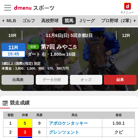
dメニュー
球
MLB
ゴルフ
高校野球
競馬
Jリーグ
プロ野球（2軍）
10R
11月6日(日) 5回京都2日
12R
第7回 みやこS
11R
15:45
ダート 右・1,800m 16頭
3歳以上 (国際)(指定) 別定
本賞金：3,800、1,500、950、570、380万円
出馬表
データ分析
オッズ
結果
競走成績
着順
枠番
馬番
馬名
着差
1
5
9
アポロケンタッキー
1.50.1
2
3
6
グレンツェント
クビ