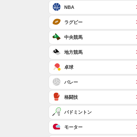
NBA
ラグビー
中央競馬
地方競馬
卓球
バレー
格闘技
バドミントン
モーター