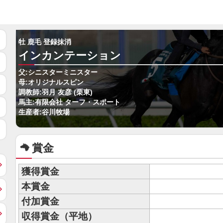
牡 鹿毛 登録抹消
インカンテーション
父:シニスターミニスター
母:オリジナルスピン
調教師:羽月 友彦 (栗東)
馬主:有限会社 ターフ・スポート
生産者:谷川牧場
賞金
獲得賞金
本賞金
付加賞金
収得賞金（平地）