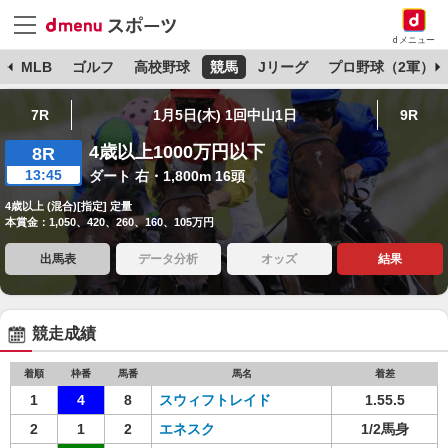
dメニュー
球
MLB
ゴルフ
高校野球
競馬
Jリーグ
プロ野球（2軍）
7R
1月5日(木) 1回中山1日
9R
4歳以上1000万円以下
8R
13:45
ダート 右・1,800m 16頭
4歳以上 (混合)[指定] 定量
本賞金：1,050、420、260、160、105万円
出馬表
データ分析
オッズ
結果
競走成績
着順
枠番
馬番
馬名
着差
1
4
8
スウィフトレイド
1.55.5
2
1
2
エネスク
1/2馬身