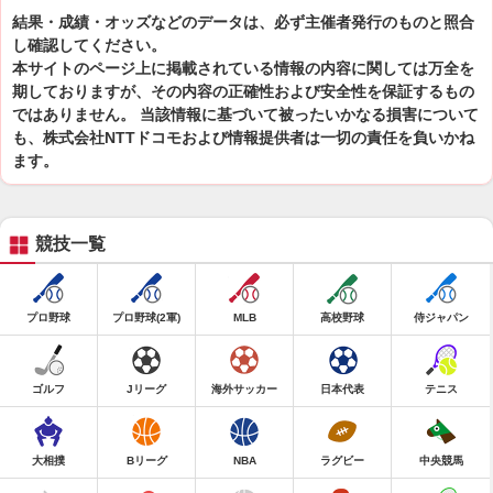
結果・成績・オッズなどのデータは、必ず主催者発行のものと照合
し確認してください。
本サイトのページ上に掲載されている情報の内容に関しては万全を
期しておりますが、その内容の正確性および安全性を保証するもの
ではありません。 当該情報に基づいて被ったいかなる損害について
も、株式会社NTTドコモおよび情報提供者は一切の責任を負いかね
ます。
競技一覧
プロ野球
プロ野球(2軍)
MLB
高校野球
侍ジャパン
ゴルフ
Jリーグ
海外サッカー
日本代表
テニス
大相撲
Bリーグ
NBA
ラグビー
中央競馬