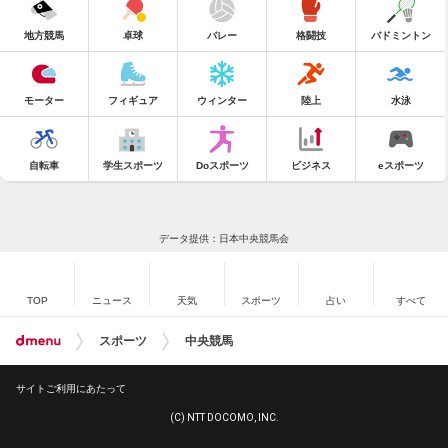
地方競馬
卓球
バレー
格闘技
バドミントン
モーター
フィギュア
ウィンター
陸上
水泳
自転車
学生スポーツ
Doスポーツ
ビジネス
eスポーツ
データ提供：日本中央競馬会
TOP
ニュース
天気
スポーツ
占い
すべて
スポーツ
中央競馬
サイトご利用にあたって
(C) NTT DOCOMO, INC.