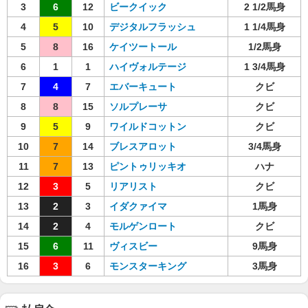
3
6
12
ビークイック
2 1/2馬身
4
5
10
デジタルフラッシュ
1 1/4馬身
5
8
16
ケイツートール
1/2馬身
6
1
1
ハイヴォルテージ
1 3/4馬身
7
4
7
エバーキュート
クビ
8
8
15
ソルプレーサ
クビ
9
5
9
ワイルドコットン
クビ
10
7
14
ブレスアロット
3/4馬身
11
7
13
ピントゥリッキオ
ハナ
12
3
5
リアリスト
クビ
13
2
3
イダクァイマ
1馬身
14
2
4
モルゲンロート
クビ
15
6
11
ヴィスビー
9馬身
16
3
6
モンスターキング
3馬身