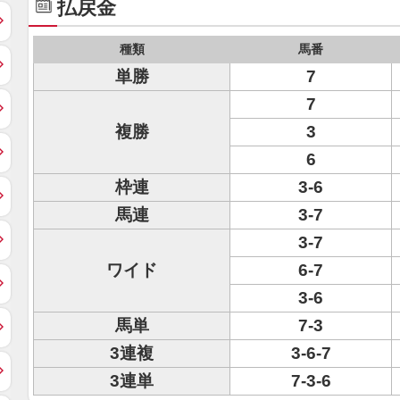
払戻金
種類
馬番
単勝
7
7
複勝
3
6
枠連
3-6
馬連
3-7
3-7
ワイド
6-7
3-6
馬単
7-3
3連複
3-6-7
3連単
7-3-6