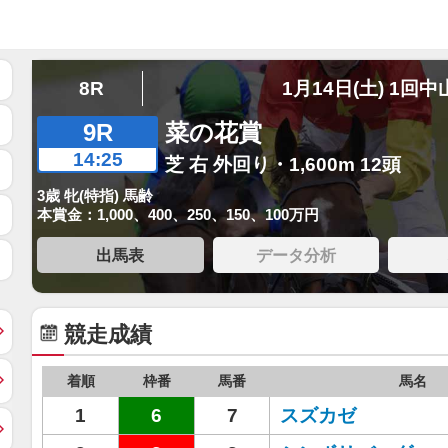
8R
1月14日(土) 1回中
9R
菜の花賞
14:25
芝 右 外回り・1,600m 12頭
3歳 牝(特指) 馬齢
本賞金：1,000、400、250、150、100万円
出馬表
データ分析
競走成績
着順
枠番
馬番
馬名
1
6
7
スズカゼ