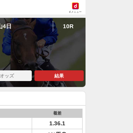
dメニュー
山4日
10R
オッズ
結果
着差
1.36.1