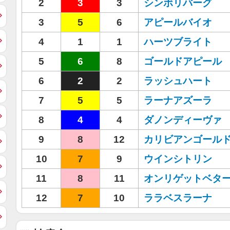
2
3
3
シンボリバーグ
3
5
6
アピールバイオ
4
1
1
ハーツブライト
5
6
8
ゴールドアピール
6
2
2
ラッシュハート
7
5
5
ラーナアズーラ
8
4
4
ダノンディーヴァ
9
8
12
カリビアンゴール
10
7
9
ウインシトリン
11
8
11
オンリゲットベタ
12
7
10
ララベスラーナ