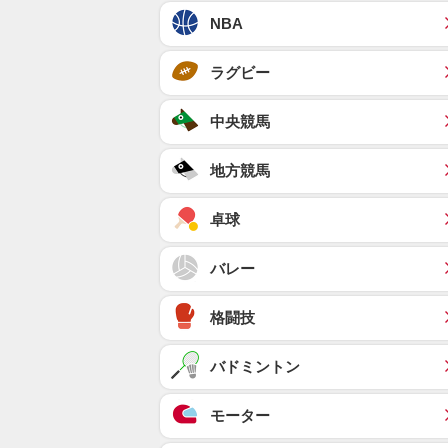
NBA
ラグビー
中央競馬
地方競馬
卓球
バレー
格闘技
バドミントン
モーター