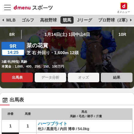
dメニュー
球
MLB
ゴルフ
高校野球
競馬
Jリーグ
プロ野球（2軍）
8R
1月14日(土) 1回中山4日
10R
菜の花賞
9R
14:25
芝 右 外回り・1,600m 12頭
3歳 牝(特指) 馬齢
本賞金：1,000、400、250、150、100万円
出馬表
データ分析
オッズ
結果
出馬表
馬名
枠番
馬番
馬齢 / 毛色 / 騎手 / 斤量
ハーツブライト
1
1
牝3 / 黒鹿毛 / 内田 博幸 / 54.0kg