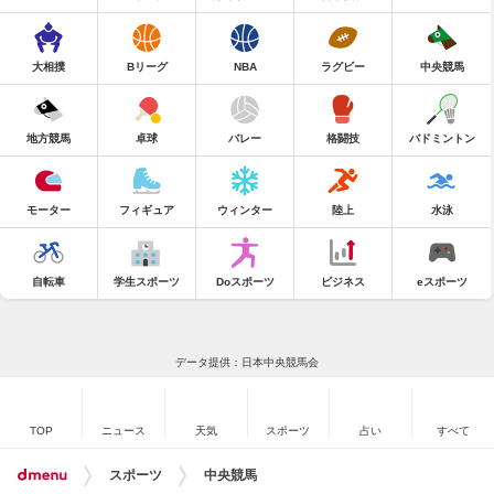
大相撲
Bリーグ
NBA
ラグビー
中央競馬
地方競馬
卓球
バレー
格闘技
バドミントン
モーター
フィギュア
ウィンター
陸上
水泳
自転車
学生スポーツ
Doスポーツ
ビジネス
eスポーツ
データ提供：日本中央競馬会
TOP
ニュース
天気
スポーツ
占い
すべて
スポーツ
中央競馬