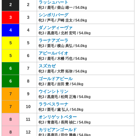
ラッシュハート
2
2
牝3 / 鹿毛 / 柴山 雄一 / 54.0kg
シンボリバーグ
3
3
牝3 / 芦毛 / 戸崎 圭太 / 54.0kg
ダノンディーヴァ
4
4
牝3 / 黒鹿毛 / 北村 宏司 / 54.0kg
ラーナアズーラ
5
5
牝3 / 栗毛 / 横山 典弘 / 54.0kg
アピールバイオ
5
6
牝3 / 鹿毛 / 木幡 巧也 / 54.0kg
スズカゼ
6
7
牝3 / 鹿毛 / 大野 拓弥 / 54.0kg
ゴールドアピール
6
8
牝3 / 鹿毛 / 吉田 豊 / 54.0kg
ウインシトリン
7
9
牝3 / 黒鹿毛 / 松岡 正海 / 54.0kg
ララベスラーナ
7
10
牝3 / 栗毛 / 黛 弘人 / 54.0kg
オンリゲットベター
8
11
牝3 / 青鹿毛 / 長岡 禎仁 / 54.0kg
カリビアンゴールド
8
12
牝3 / 黒鹿毛 / 田中 勝春 / 54.0kg