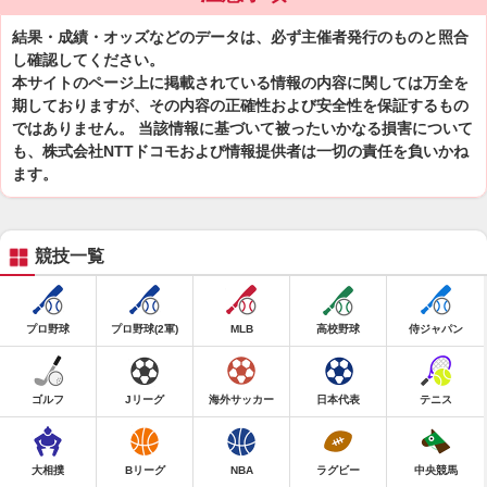
結果・成績・オッズなどのデータは、必ず主催者発行のものと照合
し確認してください。
本サイトのページ上に掲載されている情報の内容に関しては万全を
期しておりますが、その内容の正確性および安全性を保証するもの
ではありません。 当該情報に基づいて被ったいかなる損害について
も、株式会社NTTドコモおよび情報提供者は一切の責任を負いかね
ます。
競技一覧
プロ野球
プロ野球(2軍)
MLB
高校野球
侍ジャパン
ゴルフ
Jリーグ
海外サッカー
日本代表
テニス
大相撲
Bリーグ
NBA
ラグビー
中央競馬