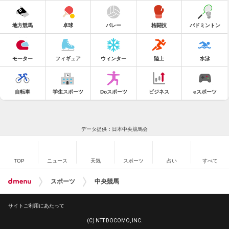
地方競馬
卓球
バレー
格闘技
バドミントン
モーター
フィギュア
ウィンター
陸上
水泳
自転車
学生スポーツ
Doスポーツ
ビジネス
eスポーツ
データ提供：日本中央競馬会
TOP
ニュース
天気
スポーツ
占い
すべて
スポーツ
中央競馬
サイトご利用にあたって
(C) NTT DOCOMO, INC.