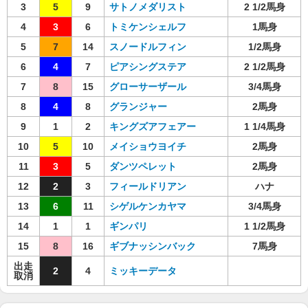
3
5
9
サトノメダリスト
2 1/2馬身
4
3
6
トミケンシェルフ
1馬身
5
7
14
スノードルフィン
1/2馬身
6
4
7
ピアシングステア
2 1/2馬身
7
8
15
グローサーザール
3/4馬身
8
4
8
グランジャー
2馬身
9
1
2
キングズアフェアー
1 1/4馬身
10
5
10
メイショウヨイチ
2馬身
11
3
5
ダンツペレット
2馬身
12
2
3
フィールドリアン
ハナ
13
6
11
シゲルケンカヤマ
3/4馬身
14
1
1
ギンパリ
1 1/2馬身
15
8
16
ギブナッシンバック
7馬身
出走
2
4
ミッキーデータ
取消