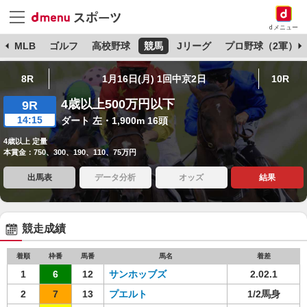
dメニュー
球
MLB
ゴルフ
高校野球
競馬
Jリーグ
プロ野球（2軍）
8R
1月16日(月) 1回中京2日
10R
4歳以上500万円以下
9R
14:15
ダート 左・1,900m 16頭
4歳以上 定量
本賞金：750、300、190、110、75万円
出馬表
データ分析
オッズ
結果
競走成績
着順
枠番
馬番
馬名
着差
1
6
12
サンホッブズ
2.02.1
2
7
13
プエルト
1/2馬身