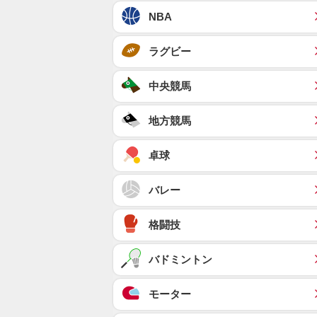
NBA
ラグビー
中央競馬
地方競馬
卓球
バレー
格闘技
バドミントン
モーター