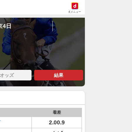
dメニュー
京4日
オッズ
結果
着差
ド
2.00.9