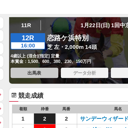
11R
1月22日(日) 1回中
12R
恋路ケ浜特別
16:00
芝 左・2,000m 14頭
4歳以上 (混合)[指定] 定量
本賞金：1,500、600、380、230、150万円
出馬表
データ分析
競走成績
着順
枠番
馬番
馬名
1
2
2
サンデーウィザー