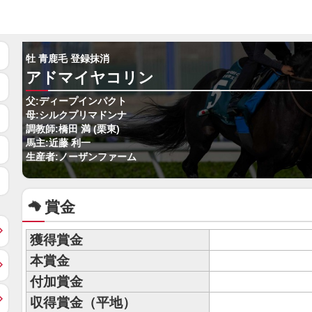
牡 青鹿毛 登録抹消
アドマイヤコリン
父:ディープインパクト
母:シルクプリマドンナ
調教師:橋田 満 (栗東)
馬主:近藤 利一
生産者:ノーザンファーム
賞金
獲得賞金
本賞金
付加賞金
収得賞金（平地）