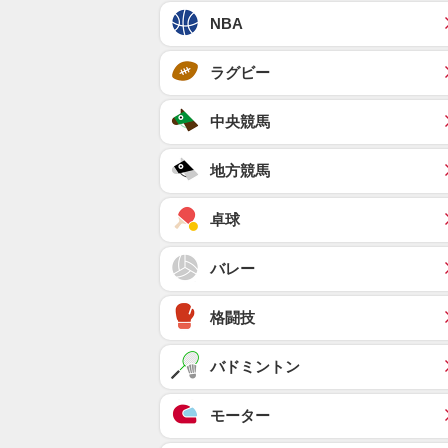
NBA
ラグビー
中央競馬
地方競馬
卓球
バレー
格闘技
バドミントン
モーター