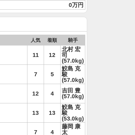
0万円
人気
着順
騎手
北村 宏
11
12
司
(57.0kg)
鮫島 克
7
5
駿
(57.0kg)
吉田 豊
12
4
(57.0kg)
鮫島 克
13
13
駿
(53.0kg)
藤岡 康
7
4
太