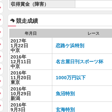
収得賞金（障害）
競走成績
年月日
レース
2017年
1月22日
恋路ケ浜特別
中京
2016年
12月11日
名古屋日刊スポーツ杯
中京
2016年
11月20日
1000万円以下
東京
2016年
10月29日
魚沼特別
新潟
2016年
9月3日
玄海特別