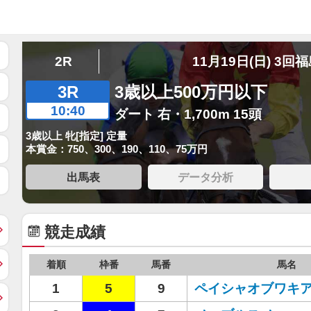
2R
11月19日(日) 3回
3R
3歳以上500万円以下
10:40
ダート 右・1,700m 15頭
3歳以上 牝[指定] 定量
本賞金：750、300、190、110、75万円
出馬表
データ分析
競走成績
着順
枠番
馬番
馬名
1
5
9
ペイシャオブワキ