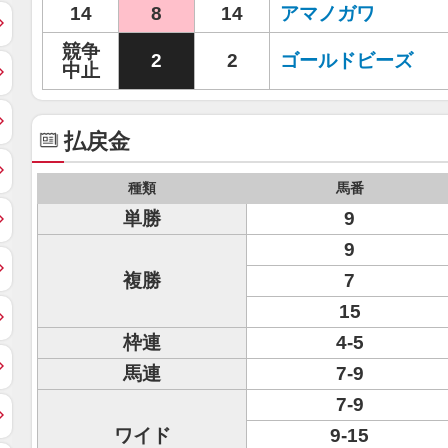
14
8
14
アマノガワ
競争
2
2
ゴールドビーズ
中止
払戻金
種類
馬番
単勝
9
9
複勝
7
15
枠連
4-5
馬連
7-9
7-9
ワイド
9-15