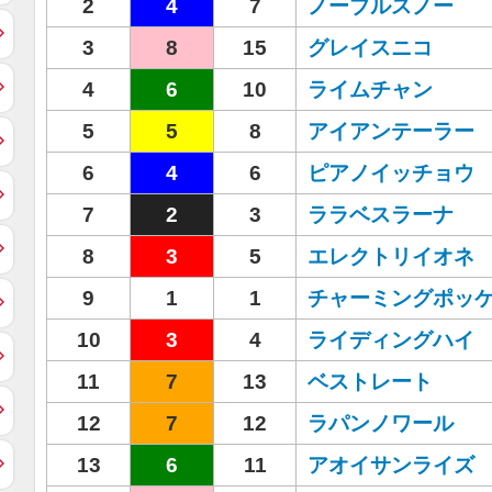
2
4
7
ノーブルスノー
3
8
15
グレイスニコ
4
6
10
ライムチャン
5
5
8
アイアンテーラー
6
4
6
ピアノイッチョウ
7
2
3
ララベスラーナ
8
3
5
エレクトリイオネ
9
1
1
チャーミングポッ
10
3
4
ライディングハイ
11
7
13
ベストレート
12
7
12
ラパンノワール
13
6
11
アオイサンライズ