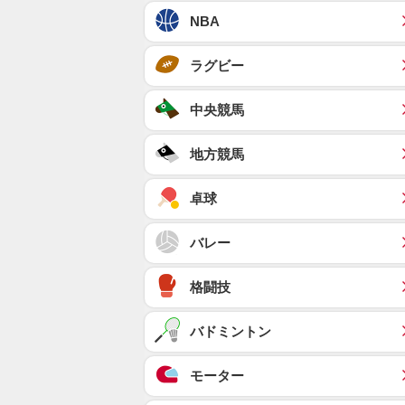
NBA
ラグビー
中央競馬
地方競馬
卓球
バレー
格闘技
バドミントン
モーター