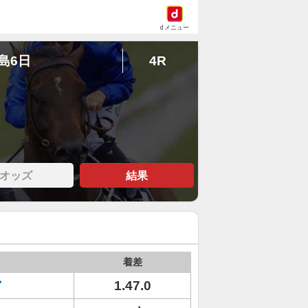
dメニュー
福島6日
4R
オッズ
結果
着差
ア
1.47.0