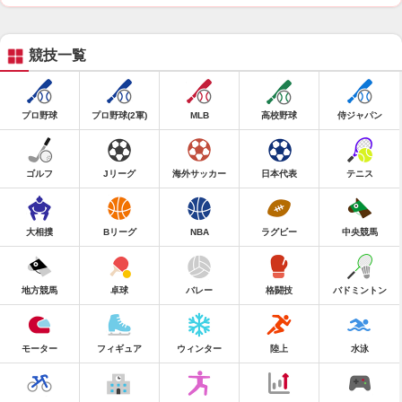
競技一覧
プロ野球
プロ野球(2軍)
MLB
高校野球
侍ジャパン
ゴルフ
Jリーグ
海外サッカー
日本代表
テニス
大相撲
Bリーグ
NBA
ラグビー
中央競馬
地方競馬
卓球
バレー
格闘技
バドミントン
モーター
フィギュア
ウィンター
陸上
水泳