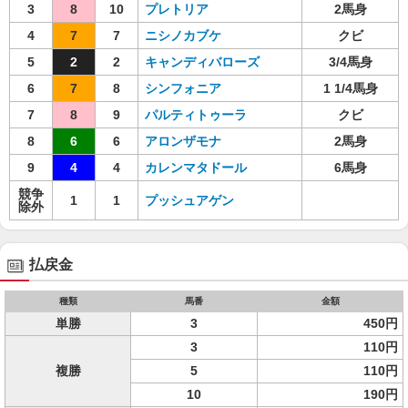
3
8
10
プレトリア
2馬身
4
7
7
ニシノカブケ
クビ
5
2
2
キャンディバローズ
3/4馬身
6
7
8
シンフォニア
1 1/4馬身
7
8
9
パルティトゥーラ
クビ
8
6
6
アロンザモナ
2馬身
9
4
4
カレンマタドール
6馬身
競争
1
1
プッシュアゲン
除外
払戻金
種類
馬番
金額
単勝
3
450円
3
110円
複勝
5
110円
10
190円