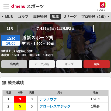
dメニュー
球
MLB
ゴルフ
高校野球
競馬
Jリーグ
プロ野球（2軍）
11R
7月29日(日) 1回札幌2日
道新スポーツ賞
12R
16:05
芝 右・1,500m 10頭
3歳以上 (混合)[指定] 定量
本賞金：1,500、600、380、230、150万円
出馬表
データ分析
オッズ
結果
競走成績
着順
枠番
馬番
馬名
着差
1
3
3
テラノヴァ
1.28.3
2
5
5
フローレスマジック
1馬身