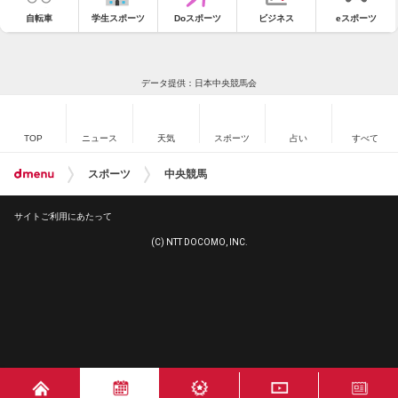
自転車
学生スポーツ
Doスポーツ
ビジネス
eスポーツ
データ提供：日本中央競馬会
TOP
ニュース
天気
スポーツ
占い
すべて
スポーツ
中央競馬
サイトご利用にあたって
(C) NTT DOCOMO, INC.