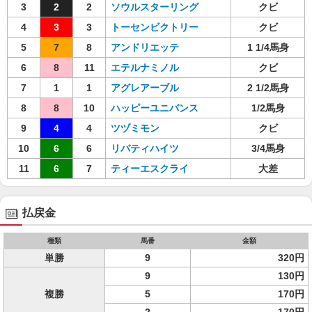
3
2
2
ソウルスターリング
クビ
4
3
3
トーセンビクトリー
クビ
5
7
8
アンドリエッテ
1 1/4馬身
6
8
11
エテルナミノル
クビ
7
1
1
アグレアーブル
2 1/2馬身
8
8
10
ハッピーユニバンス
1/2馬身
9
4
4
ツヅミモン
クビ
10
6
6
リバティハイツ
3/4馬身
11
6
7
ティーエスクライ
大差
払戻金
種類
馬番
金額
単勝
9
320円
9
130円
複勝
5
170円