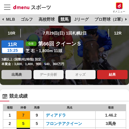
dメニュー
球
MLB
ゴルフ
高校野球
競馬
Jリーグ
プロ野球（2軍）
10R
7月29日(日) 1回札幌2日
12R
第66回 クイーンＳ
11R
15:25
芝 右・1,800m 11頭
3歳以上 (国際)牝(特指) 別定
本賞金：3,600、1,400、900、540、360万円
出馬表
データ分析
オッズ
結果
競走成績
着順
枠番
馬番
馬名
着差
1
7
9
ディアドラ
1.46.2
2
5
5
フロンテアクイーン
3馬身