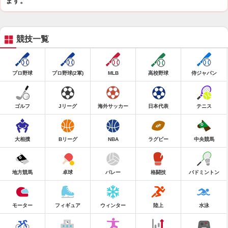
ます。
競技一覧
プロ野球
プロ野球(2軍)
MLB
高校野球
侍ジャパン
ゴルフ
Jリーグ
海外サッカー
日本代表
テニス
大相撲
Bリーグ
NBA
ラグビー
中央競馬
地方競馬
卓球
バレー
格闘技
バドミントン
モーター
フィギュア
ウィンター
陸上
水泳