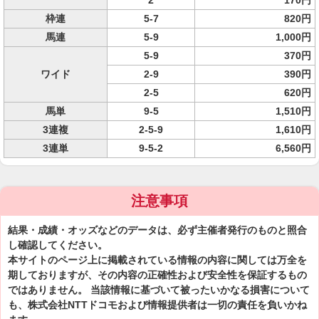
2
170円
枠連
5-7
820円
馬連
5-9
1,000円
5-9
370円
ワイド
2-9
390円
2-5
620円
馬単
9-5
1,510円
3連複
2-5-9
1,610円
3連単
9-5-2
6,560円
注意事項
結果・成績・オッズなどのデータは、必ず主催者発行のものと照合
し確認してください。
本サイトのページ上に掲載されている情報の内容に関しては万全を
期しておりますが、その内容の正確性および安全性を保証するもの
ではありません。 当該情報に基づいて被ったいかなる損害について
も、株式会社NTTドコモおよび情報提供者は一切の責任を負いかね